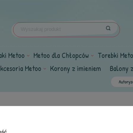
aki Metoo
Metoo dla Chłopców
Torebki Met
kcesoria Metoo
Korony z imieniem
Balony 
Szukany produkt nie został znaleziony. Skorzystaj z
wyszukiwarki
.
ość