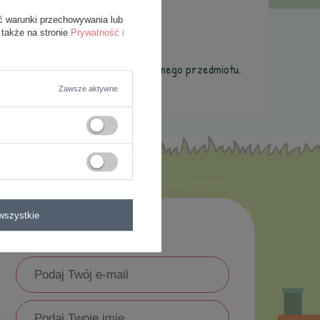
ofercie?
ć warunki przechowywania lub
 także na stronie
Prywatność i
ormularza i przesłać nam opis szukanego przedmiotu.
Zawsze aktywne
wszystkie
Newsletter