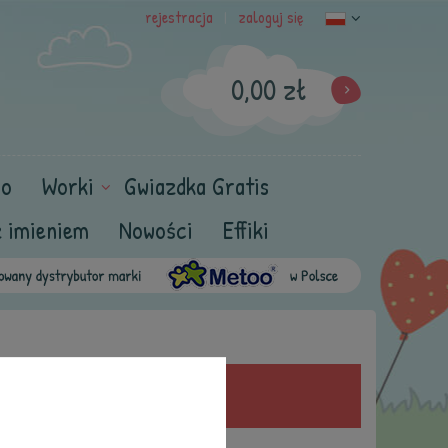
rejestracja
zaloguj się
|
0,00 zł
oo
Worki
Gwiazdka Gratis
z imieniem
Nowości
Effiki