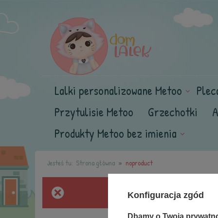
Lalki personalizowane Metoo
Plec
Przytulisie Metoo
Grzechotki
A
Produkty Metoo bez imienia
Jesteś tu:
Strona główna
noproduct
Konfiguracja zgód
Dbamy o Twoją prywatn