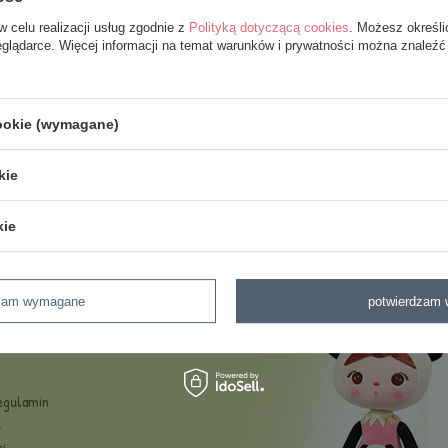
 produktu, którego nie mamy w 
w celu realizacji usług zgodnie z
Polityką dotyczącą cookies
. Możesz określi
eglądarce. Więcej informacji na temat warunków i prywatności można znaleźć
iałbyś kupić go w naszym sklepie, możesz skorzystać ze specjalnego f
cookie (wymagane)
kie
kie
dzam wymagane
potwierdzam 
Regulamin
e
i