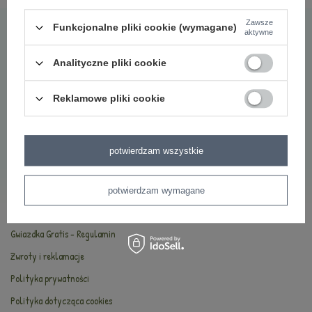
Najczęściej zadawane pytania
Zawsze
Funkcjonalne pliki cookie (wymagane)
aktywne
O marce Metoo
Bezpieczeństwo
Analityczne pliki cookie
Oryginalność
Reklamowe pliki cookie
Oferta hurtowa
INFORMACJE
potwierdzam wszystkie
Kontakt
Dostawa i płatności
potwierdzam wymagane
Regulamin
Gwiazdka Gratis - Regulamin
Zwroty i reklamacje
Polityka prywatności
Polityka dotycząca cookies