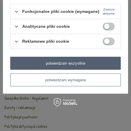
Najczęściej zadawane pytania
Zawsze
Funkcjonalne pliki cookie (wymagane)
aktywne
O marce Metoo
Bezpieczeństwo
Analityczne pliki cookie
Oryginalność
Reklamowe pliki cookie
Oferta hurtowa
INFORMACJE
potwierdzam wszystkie
Kontakt
Dostawa i płatności
potwierdzam wymagane
Regulamin
Gwiazdka Gratis - Regulamin
Zwroty i reklamacje
Polityka prywatności
Polityka dotycząca cookies