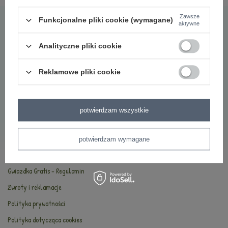
Najczęściej zadawane pytania
Zawsze
Funkcjonalne pliki cookie (wymagane)
aktywne
O marce Metoo
Bezpieczeństwo
Analityczne pliki cookie
Oryginalność
Reklamowe pliki cookie
Oferta hurtowa
INFORMACJE
potwierdzam wszystkie
Kontakt
Dostawa i płatności
potwierdzam wymagane
Regulamin
Gwiazdka Gratis - Regulamin
Zwroty i reklamacje
Polityka prywatności
Polityka dotycząca cookies