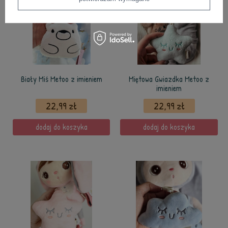
Biały Miś Metoo z imieniem
Miętowa Gwiazdka Metoo z
imieniem
22,99 zł
22,99 zł
dodaj do koszyka
dodaj do koszyka