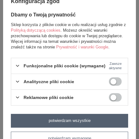
Konfiguracja zgód
dodaj do koszyka
dodaj do koszyka
Dbamy o Twoją prywatność
Sklep korzysta z plików cookie w celu realizacji usług zgodnie z
Polityką dotyczącą cookies
. Możesz określić warunki
przechowywania lub dostępu do cookie w Twojej przeglądarce.
Więcej informacji na temat warunków i prywatności można
znaleźć także na stronie
Prywatność i warunki Google
.
Zawsze
Funkcjonalne pliki cookie (wymagane)
aktywne
Biała Gwiazdka Metoo z
Beżowy Miś Metoo z imieniem
Analityczne pliki cookie
imieniem
22,99 zł
22,99 zł
Reklamowe pliki cookie
dodaj do koszyka
dodaj do koszyka
potwierdzam wszystkie
potwierdzam wymagane