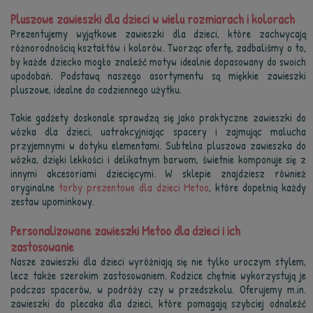
Pluszowe zawieszki dla dzieci w wielu rozmiarach i kolorach
Prezentujemy wyjątkowe zawieszki dla dzieci, które zachwycają
różnorodnością kształtów i kolorów. Tworząc ofertę, zadbaliśmy o to,
by każde dziecko mogło znaleźć motyw idealnie dopasowany do swoich
upodobań. Podstawą naszego asortymentu są miękkie zawieszki
pluszowe, idealne do codziennego użytku.
Takie gadżety doskonale sprawdzą się jako praktyczne zawieszki do
wózka dla dzieci, uatrakcyjniając spacery i zajmując malucha
przyjemnymi w dotyku elementami. Subtelna pluszowa zawieszka do
wózka, dzięki lekkości i delikatnym barwom, świetnie komponuje się z
innymi akcesoriami dziecięcymi. W sklepie znajdziesz również
oryginalne
torby prezentowe dla dzieci Metoo
, które dopełnią każdy
zestaw upominkowy.
Personalizowane zawieszki Metoo dla dzieci i ich
zastosowanie
Nasze zawieszki dla dzieci wyróżniają się nie tylko uroczym stylem,
lecz także szerokim zastosowaniem. Rodzice chętnie wykorzystują je
podczas spacerów, w podróży czy w przedszkolu. Oferujemy m.in.
zawieszki do plecaka dla dzieci, które pomagają szybciej odnaleźć