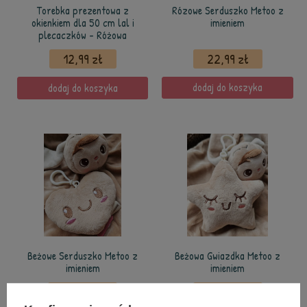
Torebka prezentowa z
Rózowe Serduszko Metoo z
okienkiem dla 50 cm lal i
imieniem
plecaczków - Różowa
12,99 zł
22,99 zł
dodaj do koszyka
dodaj do koszyka
Beżowe Serduszko Metoo z
Beżowa Gwiazdka Metoo z
imieniem
imieniem
22,99 zł
22,99 zł