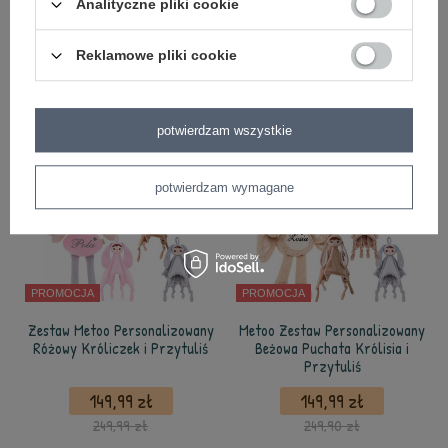
Analityczne pliki cookie
149,99 zł
149,99 zł
249,90 zł
249,99 zł
Reklamowe pliki cookie
dodaj do koszyka
dodaj do koszyka
potwierdzam wszystkie
potwierdzam wymagane
PROMOCJA
PROMOCJA
Zestaw Metoo Personalizowany
Metoo Zestaw Personalizowany
Różowy Króliczek i Przytuliś
Beżowa Puchata Królisia i
Przytuliś
149,99 zł
149,99 zł
249,99 zł
249,90 zł