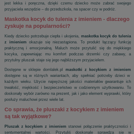
jest lekka i poręczna, dzięki czemu dziecko może zabrać swojego
przyjaciela wszędzie – do przedszkola, na spacer czy w podróż.
Maskotka kocyk do tulenia z imieniem - dlaczego
zyskuje na popularności?
Kiedy dziecko potrzebuje ciepła i ukojenia,
maskotka kocyk do tulenia
z imieniem
okazuje się niezastąpiona. To produkt łączący funkcję
praktyczną i emocjonalną. Maluch może przytulić się do miękkiego
kocyka, zapewniając mu komfort podczas drzemki czy zabawy, a
przytulny pluszak staje się jego najbliższym przyjacielem.
Dostępne w sklepie domlalek.pl
maskotki z kocykiem z imieniem
dostępne są w różnych wariantach, aby spełniać potrzeby dzieci w
każdym wieku. Użycie najwyższej jakości materiałów gwarantuje ich
trwałość, miękkość i bezpieczeństwo w codziennym użytkowaniu. To
doskonały wybór zarówno na prezent, jak i jako element wyprawki, który
posłuży maluchowi przez wiele lat.
Co sprawia, że pluszaki z kocykiem z imieniem
są tak wyjątkowe?
Pluszak z kocykiem z imieniem
stanowi połączenie praktyczności i
sentymentalnej wartości. Przytuliś doskonale sprawdza się w