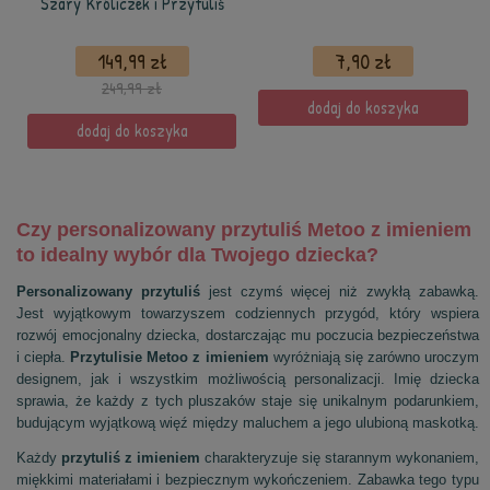
Szary Króliczek i Przytuliś
149,99 zł
7,90 zł
249,99 zł
dodaj do koszyka
dodaj do koszyka
Czy personalizowany przytuliś Metoo z imieniem
to idealny wybór dla Twojego dziecka?
Personalizowany przytuliś
jest czymś więcej niż zwykłą zabawką.
Jest wyjątkowym towarzyszem codziennych przygód, który wspiera
rozwój emocjonalny dziecka, dostarczając mu poczucia bezpieczeństwa
i ciepła.
Przytulisie Metoo z imieniem
wyróżniają się zarówno uroczym
designem, jak i wszystkim możliwością personalizacji. Imię dziecka
sprawia, że każdy z tych pluszaków staje się unikalnym podarunkiem,
budującym wyjątkową więź między maluchem a jego ulubioną maskotką.
Każdy
przytuliś z imieniem
charakteryzuje się starannym wykonaniem,
miękkimi materiałami i bezpiecznym wykończeniem. Zabawka tego typu