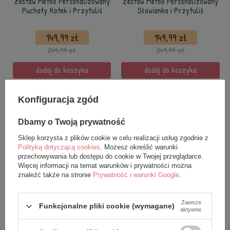
Zestaw Metoo Personalizowany
Zestaw Metoo Personalizowany
Puchaty Kotek i Przytuliś
Słowianka i Przytuliś
149,99 zł
149,99 zł
249,99 zł
249,99 zł
dodaj do koszyka
dodaj do koszyka
Konfiguracja zgód
Dbamy o Twoją prywatność
Sklep korzysta z plików cookie w celu realizacji usług zgodnie z
Polityką dotyczącą cookies
. Możesz określić warunki
przechowywania lub dostępu do cookie w Twojej przeglądarce.
Więcej informacji na temat warunków i prywatności można
znaleźć także na stronie
Prywatność i warunki Google
.
PROMOCJA
PROMOCJA
Metoo Zestaw Personalizowany
Zestaw Metoo Personalizowany
Zawsze
Puchata Różowa Królisia i
Beżowa Królisia z Kokardką i
Funkcjonalne pliki cookie (wymagane)
aktywne
Przytuliś
Przytuliś