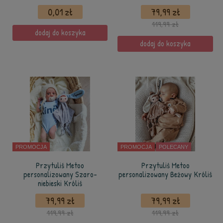
0,01 zł
79,99 zł
119,99 zł
dodaj do koszyka
dodaj do koszyka
PROMOCJA
PROMOCJA
POLECANY
Przytuliś Metoo
Przytuliś Metoo
personalizowany Szaro-
personalizowany Beżowy Króliś
niebieski Króliś
79,99 zł
79,99 zł
119,99 zł
119,99 zł