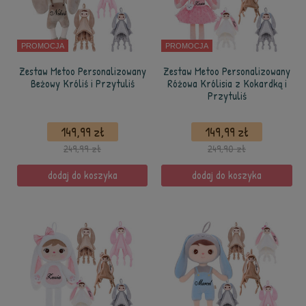
PROMOCJA
PROMOCJA
Zestaw Metoo Personalizowany
Zestaw Metoo Personalizowany
Beżowy Króliś i Przytuliś
Różowa Królisia z Kokardką i
Przytuliś
149,99 zł
149,99 zł
249,99 zł
249,90 zł
dodaj do koszyka
dodaj do koszyka