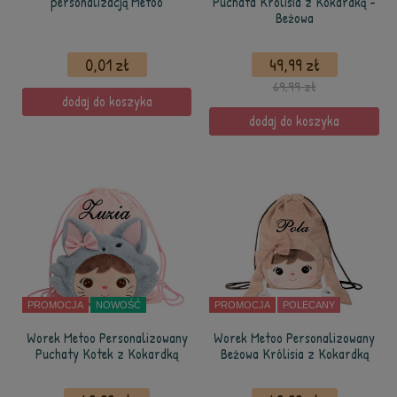
personalizacją Metoo
Puchata Królisia z Kokardką -
Beżowa
0,01 zł
49,99 zł
69,99 zł
dodaj do koszyka
dodaj do koszyka
PROMOCJA
NOWOŚĆ
PROMOCJA
POLECANY
Worek Metoo Personalizowany
Worek Metoo Personalizowany
Puchaty Kotek z Kokardką
Beżowa Królisia z Kokardką