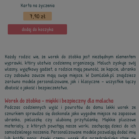
Karta na życzenia
7,90 zł
dodaj do koszyka
Każdy rodzic wie, że worek do żłobka jest niezbędnym elementem
wyprawki, który ułatwia codzienną organizację. Maluch zyskuje swój
własny, wyjątkowy gadżet, a rodzice mają pewność, że kapcie, ubranko
czy zabawka zawsze mają swoje miejsce. W DomLalek.pl znajdziesz
zarówno modele personalizowane, jak i klasyczne – wszystkie łączy
dbałość o jakość i bezpieczeństwo.
Worek do żłobka – miękki i bezpieczny dla malucha
Podczas codziennych wyjść i powrotów do domu lekki worek ze
sznurkiem sprawdza się doskonale jako wygodne miejsce na zapasowe
ubranko, pieluszkę czy ulubioną przytulankę. Miękkie pluszowe
materiały, z których powstają nasze worki, zachęcają dzieci do ich
samodzielnego noszenia. Personalizowane modele pozwalają dodać imię
lub krótki napis, dzięki czemu worek dla przedszkolaka staje się