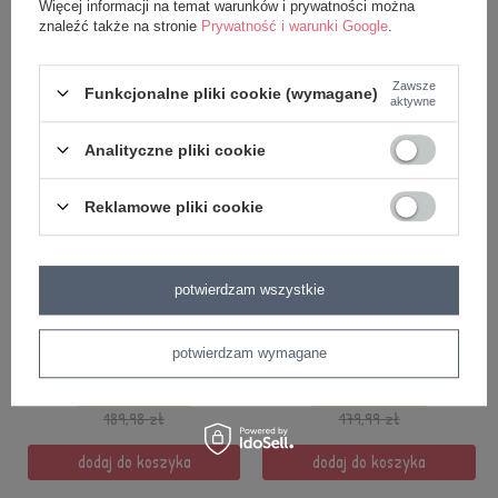
Więcej informacji na temat warunków i prywatności można
znaleźć także na stronie
Prywatność i warunki Google
.
dodaj do koszyka
dodaj do koszyka
Zawsze
Funkcjonalne pliki cookie (wymagane)
aktywne
Analityczne pliki cookie
Reklamowe pliki cookie
PROMOCJA
PROMOCJA
potwierdzam wszystkie
Zestaw - Plecak
Zestaw - Plecak Metoo
personalizowany Niebieski
personalizowany Beżowa
Króliś 2w1 i Worek
Sarenka i Worek
potwierdzam wymagane
149,99 zł
129,99 zł
189,98 zł
179,99 zł
dodaj do koszyka
dodaj do koszyka