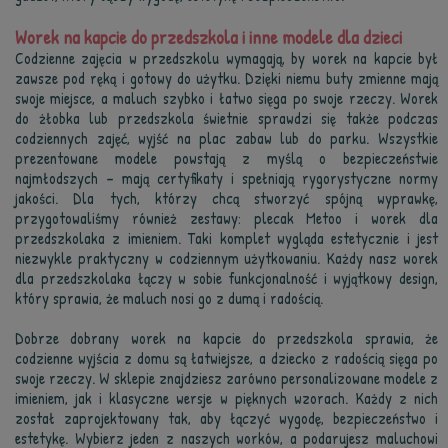
Worek na kapcie do przedszkola i inne modele dla dzieci
Codzienne zajęcia w przedszkolu wymagają, by worek na kapcie był
zawsze pod ręką i gotowy do użytku. Dzięki niemu buty zmienne mają
swoje miejsce, a maluch szybko i łatwo sięga po swoje rzeczy. Worek
do żłobka lub przedszkola świetnie sprawdzi się także podczas
codziennych zajęć, wyjść na plac zabaw lub do parku. Wszystkie
prezentowane modele powstają z myślą o bezpieczeństwie
najmłodszych – mają certyfikaty i spełniają rygorystyczne normy
jakości. Dla tych, którzy chcą stworzyć spójną wyprawkę,
przygotowaliśmy również zestawy: plecak Metoo i worek dla
przedszkolaka z imieniem. Taki komplet wygląda estetycznie i jest
niezwykle praktyczny w codziennym użytkowaniu. Każdy nasz worek
dla przedszkolaka łączy w sobie funkcjonalność i wyjątkowy design,
który sprawia, że maluch nosi go z dumą i radością.
Dobrze dobrany worek na kapcie do przedszkola sprawia, że
codzienne wyjścia z domu są łatwiejsze, a dziecko z radością sięga po
swoje rzeczy. W sklepie znajdziesz zarówno personalizowane modele z
imieniem, jak i klasyczne wersje w pięknych wzorach. Każdy z nich
został zaprojektowany tak, aby łączyć wygodę, bezpieczeństwo i
estetykę. Wybierz jeden z naszych worków, a podarujesz maluchowi