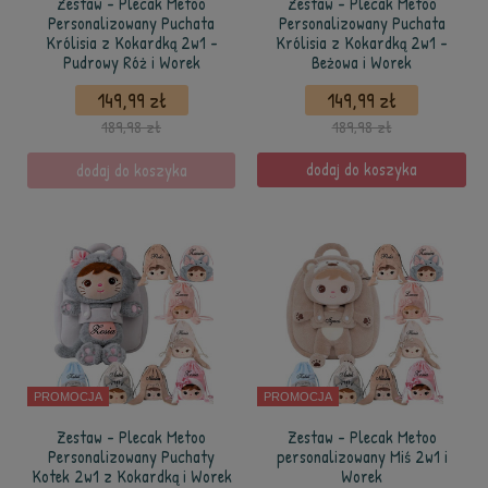
Zestaw - Plecak Metoo
Zestaw - Plecak Metoo
Personalizowany Puchata
Personalizowany Puchata
Królisia z Kokardką 2w1 -
Królisia z Kokardką 2w1 -
Pudrowy Róż i Worek
Beżowa i Worek
149,99 zł
149,99 zł
189,98 zł
189,98 zł
dodaj do koszyka
dodaj do koszyka
PROMOCJA
PROMOCJA
Zestaw - Plecak Metoo
Zestaw - Plecak Metoo
Personalizowany Puchaty
personalizowany Miś 2w1 i
Kotek 2w1 z Kokardką i Worek
Worek