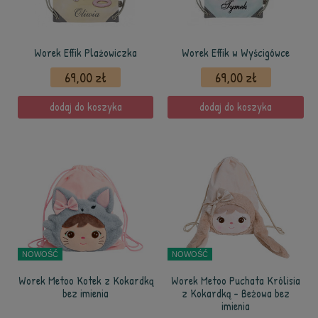
Worek Effik Plażowiczka
Worek Effik w Wyścigówce
69,00 zł
69,00 zł
dodaj do koszyka
dodaj do koszyka
NOWOŚĆ
NOWOŚĆ
Worek Metoo Kotek z Kokardką
Worek Metoo Puchata Królisia
bez imienia
z Kokardką - Beżowa bez
imienia