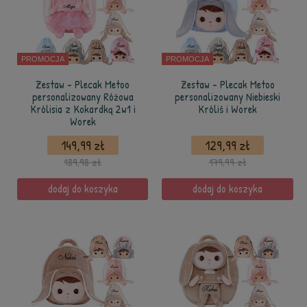
PROMOCJA
PROMOCJA
Zestaw - Plecak Metoo
Zestaw - Plecak Metoo
personalizowany Różowa
personalizowany Niebieski
Królisia z Kokardką 2w1 i
Króliś i Worek
Worek
149,99 zł
129,99 zł
189,98 zł
179,99 zł
dodaj do koszyka
dodaj do koszyka