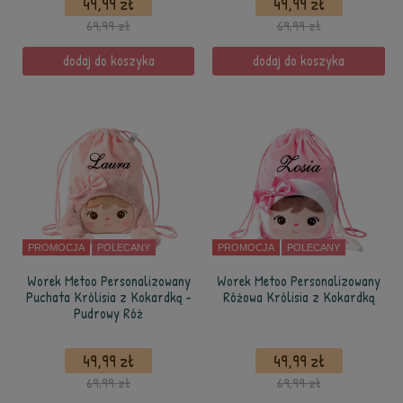
49,99 zł
49,99 zł
69,99 zł
69,99 zł
dodaj do koszyka
dodaj do koszyka
PROMOCJA
POLECANY
PROMOCJA
POLECANY
Worek Metoo Personalizowany
Worek Metoo Personalizowany
Puchata Królisia z Kokardką -
Różowa Królisia z Kokardką
Pudrowy Róż
49,99 zł
49,99 zł
69,99 zł
69,99 zł