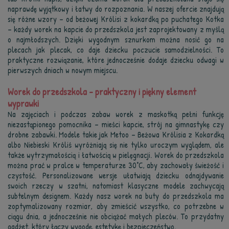
naprawdę wyjątkowy i łatwy do rozpoznania. W naszej ofercie znajdują
się różne wzory – od beżowej Królisi z kokardką po puchatego Kotka
– każdy worek na kapcie do przedszkola jest zaprojektowany z myślą
o najmłodszych. Dzięki wygodnym sznurkom można nosić go na
plecach jak plecak, co daje dziecku poczucie samodzielności. To
praktyczne rozwiązanie, które jednocześnie dodaje dziecku odwagi w
pierwszych dniach w nowym miejscu.
Worek do przedszkola – praktyczny i piękny element
wyprawki
Na zajęciach i podczas zabaw worek z maskotką pełni funkcję
niezastąpionego pomocnika – mieści kapcie, strój na gimnastykę czy
drobne zabawki. Modele takie jak Metoo – Beżowa Królisia z Kokardką
albo Niebieski Króliś wyróżniają się nie tylko uroczym wyglądem, ale
także wytrzymałością i łatwością w pielęgnacji. Worek do przedszkola
można prać w pralce w temperaturze 30°C, aby zachowały świeżość i
czystość. Personalizowane wersje ułatwiają dziecku odnajdywanie
swoich rzeczy w szatni, natomiast klasyczne modele zachwycają
subtelnym designem. Każdy nasz worek na buty do przedszkola ma
zoptymalizowany rozmiar, aby zmieścić wszystko, co potrzebne w
ciągu dnia, a jednocześnie nie obciążać małych pleców. To przydatny
gadżet, który łączy wygodę, estetykę i bezpieczeństwo.