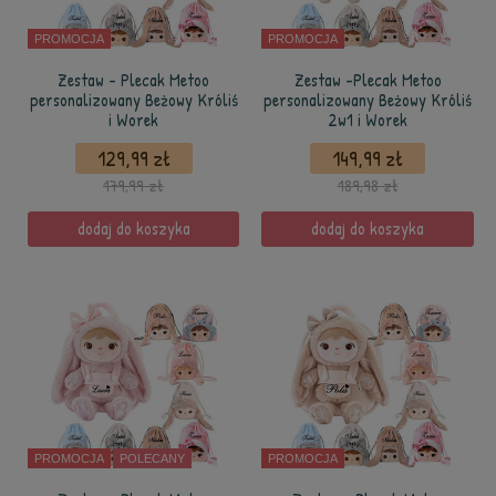
PROMOCJA
PROMOCJA
Zestaw - Plecak Metoo
Zestaw -Plecak Metoo
personalizowany Beżowy Króliś
personalizowany Beżowy Króliś
i Worek
2w1 i Worek
129,99 zł
149,99 zł
179,99 zł
189,98 zł
dodaj do koszyka
dodaj do koszyka
PROMOCJA
POLECANY
PROMOCJA