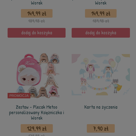
Worek
Worek
149,99 zł
149,99 zł
189,98 zł
189,98 zł
dodaj do koszyka
dodaj do koszyka
PROMOCJA
Zestaw - Plecak Metoo
Karta na życzenia
personalizowany Księżniczka i
Worek
129,99 zł
7,90 zł
179,99 zł