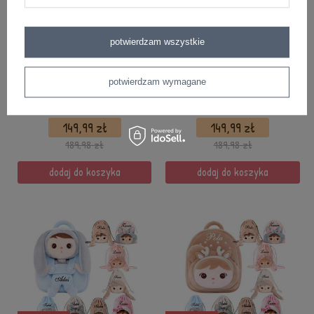
potwierdzam wszystkie
PROMOCJA
PROMOCJA
Zestaw - Plecak Metoo
Zestaw - Plecak Metoo
potwierdzam wymagane
personalizowany Niebieski
Personalizowany Słowianka 2w1
Aniołek 2w1 i Worek
i Worek
149,99 zł
149,99 zł
189,98 zł
189,98 zł
dodaj do koszyka
dodaj do koszyka