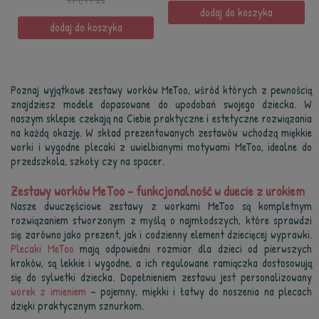
dodaj do koszyka
dodaj do koszyka
Poznaj wyjątkowe zestawy worków MeToo, wśród których z pewnością
znajdziesz modele dopasowane do upodobań swojego dziecka. W
naszym sklepie czekają na Ciebie praktyczne i estetyczne rozwiązania
na każdą okazję. W skład prezentowanych zestawów wchodzą miękkie
worki i wygodne plecaki z uwielbianymi motywami MeToo, idealne do
przedszkola, szkoły czy na spacer.
Zestawy worków MeToo – funkcjonalność w duecie z urokiem
Nasze dwuczęściowe zestawy z workami MeToo są kompletnym
rozwiązaniem stworzonym z myślą o najmłodszych, które sprawdzi
się zarówno jako prezent, jak i codzienny element dziecięcej wyprawki.
Plecaki MeToo
mają odpowiedni rozmiar dla dzieci od pierwszych
kroków, są lekkie i wygodne, a ich regulowane ramiączka dostosowują
się do sylwetki dziecka. Dopełnieniem zestawu jest personalizowany
worek z imieniem
– pojemny, miękki i łatwy do noszenia na plecach
dzięki praktycznym sznurkom.