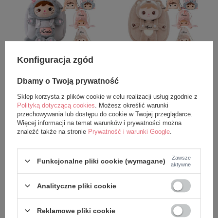
Konfiguracja zgód
PROMOCJA
PROMOCJA
Zestaw - Plecak Metoo
Zestaw - Plecak Metoo
Dbamy o Twoją prywatność
Personalizowany Puchaty
personalizowany Miś 2w1 i
Kotek 2w1 z Kokardką i Worek
Worek
Sklep korzysta z plików cookie w celu realizacji usług zgodnie z
Polityką dotyczącą cookies
. Możesz określić warunki
przechowywania lub dostępu do cookie w Twojej przeglądarce.
149,99 zł
149,99 zł
Więcej informacji na temat warunków i prywatności można
znaleźć także na stronie
Prywatność i warunki Google
.
189,98 zł
189,98 zł
dodaj do koszyka
dodaj do koszyka
Zawsze
Funkcjonalne pliki cookie (wymagane)
aktywne
Analityczne pliki cookie
Reklamowe pliki cookie