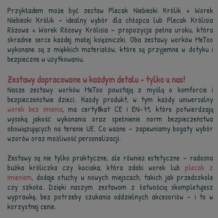
Przykładem może być zestaw Plecak Niebieski Królik + Worek
Niebieski Królik – idealny wybór dla chłopca lub Plecak Królisia
Różowa + Worek Różowy Królisia – propozycja pełna uroku, która
skradnie serce każdej małej księżniczki. Oba zestawy worków MeToo
wykonane są z miękkich materiałów, które są przyjemne w dotyku i
bezpieczne w użytkowaniu.
Zestawy dopracowane w każdym detalu – tylko u nas!
Nasze zestawy worków MeToo powstają z myślą o komforcie i
bezpieczeństwie dzieci. Każdy produkt, w tym każdy uniwersalny
worek bez imienia
, ma certyfikat CE i EN-71, które potwierdzają
wysoką jakość wykonania oraz spełnienie norm bezpieczeństwa
obowiązujących na terenie UE. Co ważne – zapewniamy bogaty wybór
wzorów oraz możliwość personalizacji.
Zestawy są nie tylko praktyczne, ale również estetyczne – radosna
buźka króliczka czy kociaka, która zdobi worek lub
plecak z
imieniem
, dodaje otuchy w nowych miejscach, takich jak przedszkole
czy szkoła. Dzięki naszym zestawom z łatwością skompletujesz
wyprawkę, bez potrzeby szukania oddzielnych akcesoriów – i to w
korzystnej cenie.