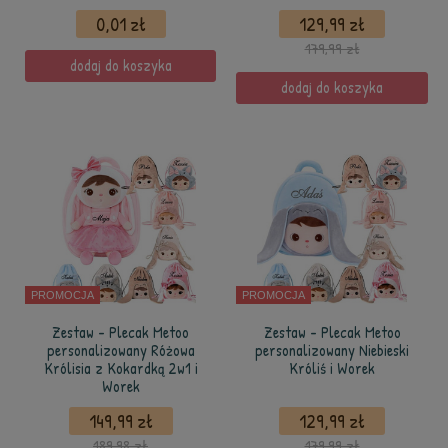
0,01 zł
129,99 zł
179,99 zł
dodaj do koszyka
dodaj do koszyka
PROMOCJA
PROMOCJA
Zestaw - Plecak Metoo
Zestaw - Plecak Metoo
personalizowany Różowa
personalizowany Niebieski
Królisia z Kokardką 2w1 i
Króliś i Worek
Worek
149,99 zł
129,99 zł
189,98 zł
179,99 zł