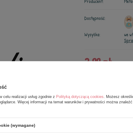
Producent:
Meto
Dostępność:
Wysyłka:
we w
Spra
3,99 zł
/
usł.
ość
w celu realizacji usług zgodnie z
Polityką dotyczącą cookies
. Możesz określi
eglądarce. Więcej informacji na temat warunków i prywatności można znaleźć
Dodaj do obserwowanych
cookie (wymagane)