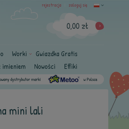
rejestracja
zaloguj się
|
0,00 zł
oo
Worki
Gwiazdka Gratis
z imieniem
Nowości
Effiki
a mini lali