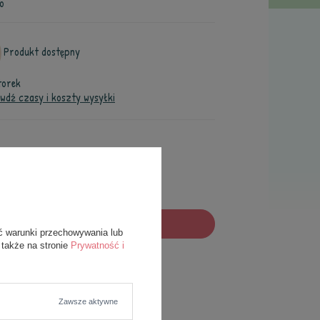
o
Produkt dostępny
torek
wdź czasy i koszty wysyłki
dodaj do koszyka
ć warunki przechowywania lub
 także na stronie
Prywatność i
Zawsze aktywne