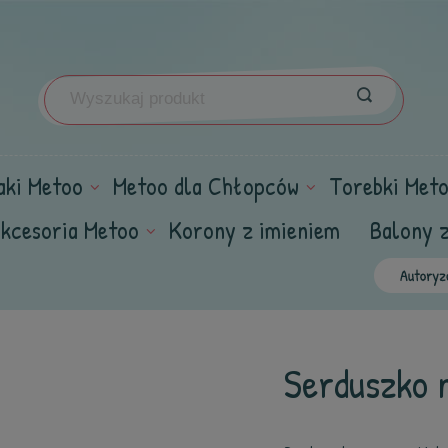
aki Metoo
Metoo dla Chłopców
Torebki Met
kcesoria Metoo
Korony z imieniem
Balony 
Serduszko n