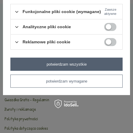
Najczęściej zadawane pytania
Zawsze
Funkcjonalne pliki cookie (wymagane)
aktywne
O marce Metoo
Bezpieczeństwo
Analityczne pliki cookie
Oryginalność
Reklamowe pliki cookie
Oferta hurtowa
INFORMACJE
potwierdzam wszystkie
Kontakt
Dostawa i płatności
potwierdzam wymagane
Regulamin
Gwiazdka Gratis - Regulamin
Zwroty i reklamacje
Polityka prywatności
Polityka dotycząca cookies