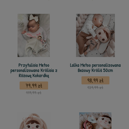
Przytulisia Metoo
Lalka Metoo personalizowana
personalizowana Królisia z
Beżowy Króliś 50cm
Różową Kokardką
98,99 zł
79,99 zł
139,99 zł
119,99 zł