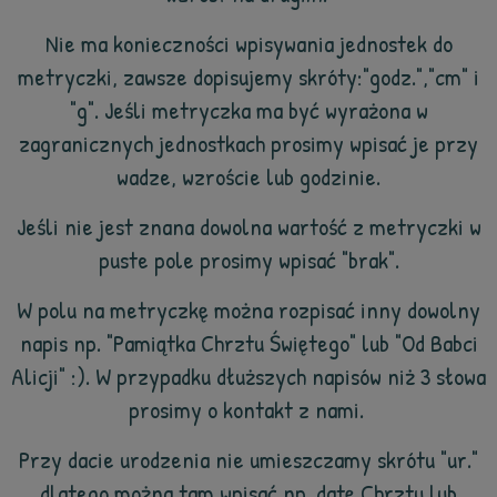
Nie ma konieczności wpisywania jednostek do
metryczki, zawsze dopisujemy skróty:"godz.","cm" i
"g". Jeśli metryczka ma być wyrażona w
zagranicznych jednostkach prosimy wpisać je przy
wadze, wzroście lub godzinie.
Jeśli nie jest znana dowolna wartość z metryczki w
puste pole prosimy wpisać "brak".
W polu na metryczkę można rozpisać inny dowolny
napis np. "Pamiątka Chrztu Świętego" lub "Od Babci
Alicji" :). W przypadku dłuższych napisów niż 3 słowa
prosimy o kontakt z nami.
Przy dacie urodzenia nie umieszczamy skrótu "ur."
dlatego można tam wpisać np. datę Chrztu lub