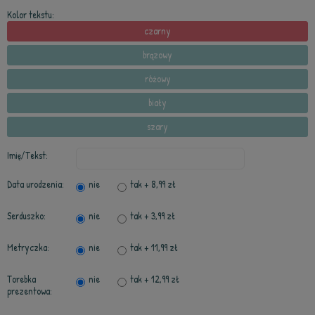
Kolor tekstu:
czarny
brązowy
różowy
biały
szary
Imię/Tekst:
Data urodzenia:
nie
tak
+ 8,99 zł
Serduszko:
nie
tak
+ 3,99 zł
Metryczka:
nie
tak
+ 11,99 zł
Torebka
nie
tak
+ 12,99 zł
prezentowa: