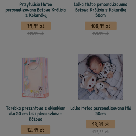
Przytulisia Metoo
Lalka Metoo personalizowana
personalizowana Beżowa Królisia
Beżowa Królisia z Kokardką
z Kokardką
50cm
79,99 zł
108,99 zł
119,99 zł
149,99 zł
Torebka prezentowa z okienkiem
Lalka Metoo personalizowana Miś
dla 50 cm lal i plecaczków -
50cm
Różowa
98,99 zł
12,99 zł
139,99 zł