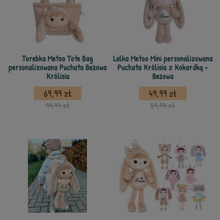
Torebka Metoo Tote Bag
Lalka Metoo Mini personalizowana
personalizowana Puchata Beżowa
Puchata Królisia z Kokardką -
Królisia
Beżowa
69,99 zł
49,99 zł
99,99 zł
59,99 zł