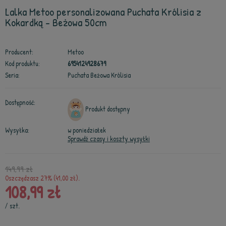
Lalka Metoo personalizowana Puchata Królisia z
Kokardką - Beżowa 50cm
Producent:
Metoo
Kod produktu:
6954124928679
Seria:
Puchata Beżowa Królisia
Dostępność:
Produkt dostępny
Wysyłka:
w poniedziałek
Sprawdź czasy i koszty wysyłki
149,99 zł
Oszczędzasz 27% (41,00 zł).
108,99 zł
/
szt.