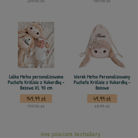
249,90 zł
189,98 zł
Lalka Metoo personalizowana
Worek Metoo Personalizowany
Puchata Królisia z Kokardką -
Puchata Królisia z Kokardką -
Beżowa XL 70 cm
Beżowa
149,99 zł
49,99 zł
179,90 zł
69,99 zł
inne polecane bestsellery