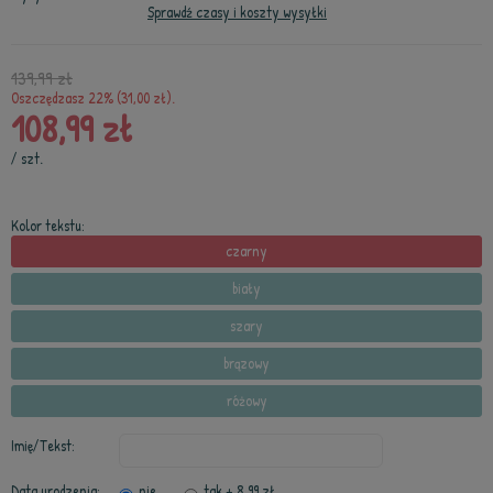
Sprawdź czasy i koszty wysyłki
139,99 zł
Oszczędzasz 22% (31,00 zł).
108,99 zł
/
szt.
Kolor tekstu:
czarny
biały
szary
brązowy
różowy
Imię/Tekst:
Data urodzenia:
nie
tak
+ 8,99 zł