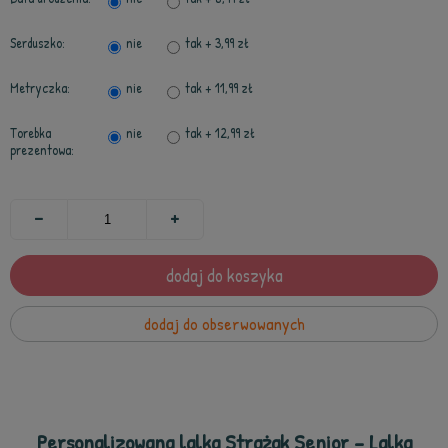
Serduszko:
nie
tak
+ 3,99 zł
Metryczka:
nie
tak
+ 11,99 zł
Torebka
nie
tak
+ 12,99 zł
prezentowa:
dodaj do koszyka
dodaj do obserwowanych
Personalizowana lalka Strażak Senior – Lalka