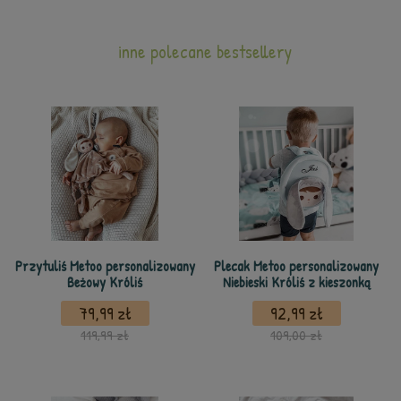
inne polecane bestsellery
Przytuliś Metoo personalizowany
Plecak Metoo personalizowany
Beżowy Króliś
Niebieski Króliś z kieszonką
79,99 zł
92,99 zł
119,99 zł
109,00 zł