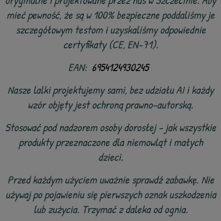
oryginalne i projektowane przez nas w Szczecinie. Aby
mieć pewność, że są w 100% bezpieczne poddaliśmy je
szczegółowym testom i uzyskaliśmy odpowiednie
certyfikaty (CE, EN-71).
EAN:
6954124930245
Nasze lalki projektujemy sami, bez udziału AI i każdy
wzór objęty jest ochroną prawno-autorską.
Stosować pod nadzorem osoby dorosłej - jak wszystkie
produkty przeznaczone dla niemowląt i małych
dzieci.
Przed każdym użyciem uważnie sprawdź zabawkę. Nie
używaj po pojawieniu się pierwszych oznak uszkodzenia
lub zużycia. Trzymać z daleka od ognia.