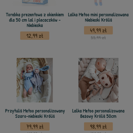
Torebka prezentowa z okienkiem
Lalka Metoo mini personalizowana
dla 50 cm lal i plecaczków -
Niebieski Króliś
Niebieska
49,99 zł
12,99 zł
55,99 zł
Przytuliś Metoo personalizowany
Lalka Metoo personalizowana
Szaro-niebieski Króliś
Beżowy Króliś 50cm
79,99 zł
98,99 zł