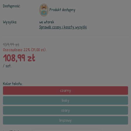
Dostępność:
Produkt dostępny
Wysyłka:
we wtorek
Sprawdź czasy i koszty wysyłki
139,99 zł
Oszczędzasz 22% (31,00 zł).
108,99 zł
/
szt.
Kolor tekstu:
czarny
biały
szary
brązowy