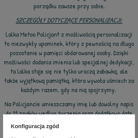
porządku zawsze przy sobie.
SZCZEGÓŁY DOTYCZĄCE PERSONALIZACJI:
Lalka Metoo Policjant z możliwością personalizacji
to niezwykły upominek, który z pewnością na długo
pozostanie w pamięci obdarowanej osoby. Dzięki
możliwości dodania imienia lub specjalnej dedykacji,
ta lalka staje się nie tylko uroczą zabawką, ale
także wyjątkową pamiątką, która wywoła uśmiech za
każdym razem, gdy na nią spojrzymy.
Na Policjancie umieszczamy imię lub dowolny napis
do 11 znaków według życzenia oraz dodatkowo datę
urodzenia, metryczkę lub serduszko. Datę urodzenia
Konfiguracja zgód
i metryczkę umieszczamy na brzuchu Policjanta pod