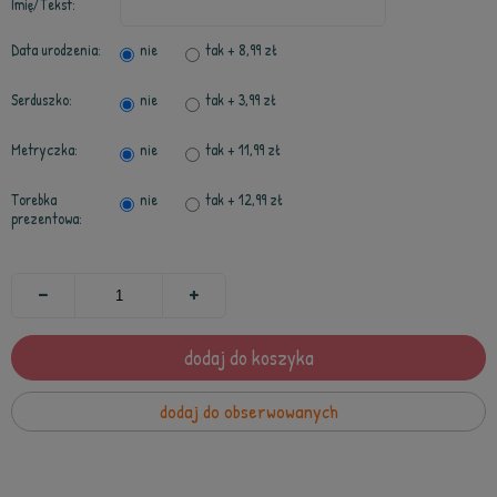
Imię/Tekst:
Data urodzenia:
nie
tak
+ 8,99 zł
Serduszko:
nie
tak
+ 3,99 zł
Metryczka:
nie
tak
+ 11,99 zł
Torebka
nie
tak
+ 12,99 zł
prezentowa:
dodaj do koszyka
dodaj do obserwowanych