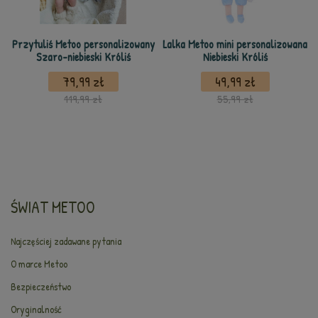
Przytuliś Metoo personalizowany
Lalka Metoo mini personalizowana
Szaro-niebieski Króliś
Niebieski Króliś
79,99 zł
49,99 zł
119,99 zł
55,99 zł
ŚWIAT METOO
Najczęściej zadawane pytania
O marce Metoo
Bezpieczeństwo
Oryginalność