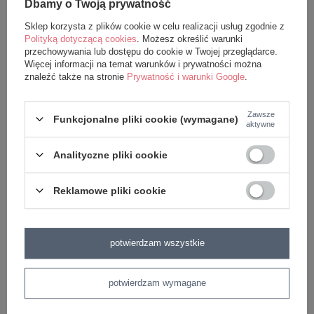
imieniem zgodnie ze zdjęciem poglądowym.
Dbamy o Twoją prywatność
Sklep korzysta z plików cookie w celu realizacji usług zgodnie z
Przytulanki z napisem można prać w pralce w
Polityką dotyczącą cookies
. Możesz określić warunki
przechowywania lub dostępu do cookie w Twojej przeglądarce.
temperaturze do 30 stopni na delikatnym
Więcej informacji na temat warunków i prywatności można
programie.
znaleźć także na stronie
Prywatność i warunki Google
.
Lalka uszyta jest z najwyższą dokładnością i z
Zawsze
Funkcjonalne pliki cookie (wymagane)
aktywne
wykorzystaniem najlepszych jakościowo materiałów.
Świetnie sprawdzi się w roli prezentu. Może być
Analityczne pliki cookie
wykorzystana jako element dekoracyjny
Reklamowe pliki cookie
dziecięcego pokoju
Wymiary: ok. 50 cm (z pluszową zawieszką) .
potwierdzam wszystkie
Odpowiedni dla maluszków od urodzenia.
potwierdzam wymagane
Czas dostawy pokazany w sklepie jest czasem