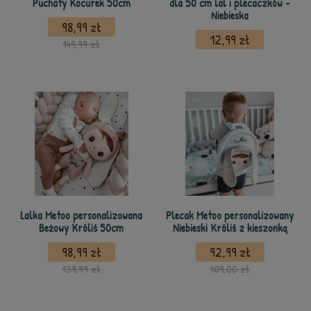
Puchaty Kocurek 50cm
dla 50 cm lal i plecaczków -
Niebieska
98,99 zł
12,99 zł
149,99 zł
Lalka Metoo personalizowana
Plecak Metoo personalizowany
Beżowy Króliś 50cm
Niebieski Króliś z kieszonką
98,99 zł
92,99 zł
139,99 zł
109,00 zł