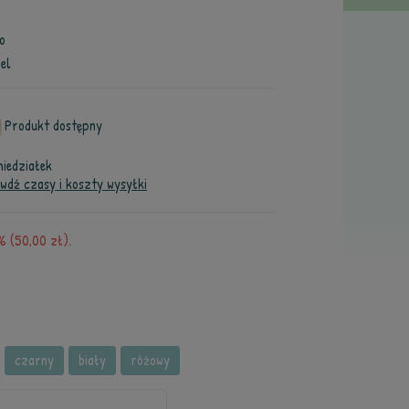
o
el
Produkt dostępny
niedziałek
wdź czasy i koszty wysyłki
 (50,00 zł).
czarny
biały
różowy