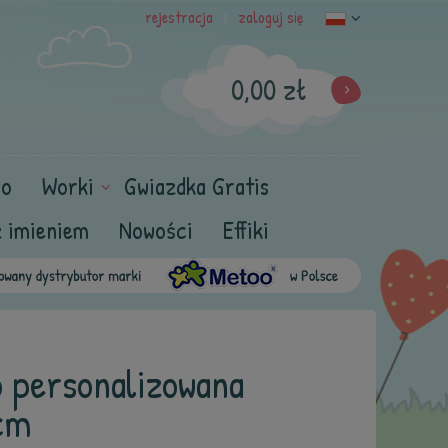
rejestracja
zaloguj się
|
0,00 zł
oo
Worki
Gwiazdka Gratis
z imieniem
Nowości
Effiki
o personalizowana
cm