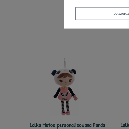
potwier
Lalka Metoo personalizowana Panda
Lal