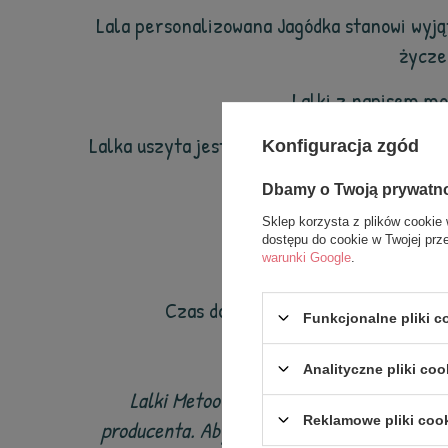
Lala personalizowana
Jagódka
stanowi wyj
życze
Lalki
z napisem moż
Lalka uszyta jest z najwyższą dokładnością 
Konfiguracja zgód
być 
Dbamy o Twoją prywatn
Sklep korzysta z plików cookie 
dostępu do cookie w Twojej prz
warunki Google
.
Czas dostawy pokazany w sklepie 
Funkcjonalne pliki 
Analityczne pliki coo
Lalki Metoo pokochały dzieci na całym ś
Reklamowe pliki coo
producenta. Aby mieć pewność, że są w 100