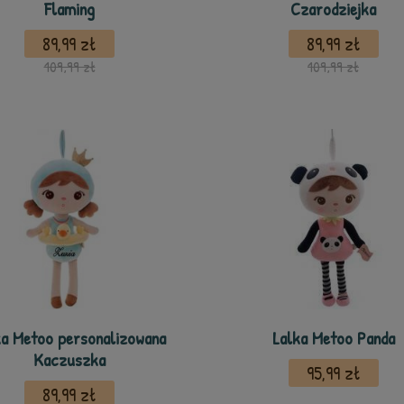
Flaming
Czarodziejka
89,99 zł
89,99 zł
109,99 zł
109,99 zł
ka Metoo personalizowana
Lalka Metoo Panda
Kaczuszka
95,99 zł
89,99 zł