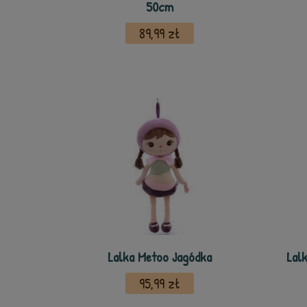
50cm
89,99 zł
Lalka Metoo Jagódka
Lal
95,99 zł