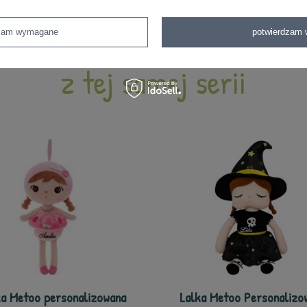
dzam wymagane
potwierdzam 
z tej samej serii
ka Metoo personalizowana
Lalka Metoo Personalizo