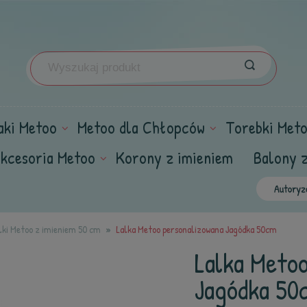
aki Metoo
Metoo dla Chłopców
Torebki Met
kcesoria Metoo
Korony z imieniem
Balony 
lki Metoo z imieniem 50 cm
Lalka Metoo personalizowana Jagódka 50cm
Lalka Meto
Jagódka 50