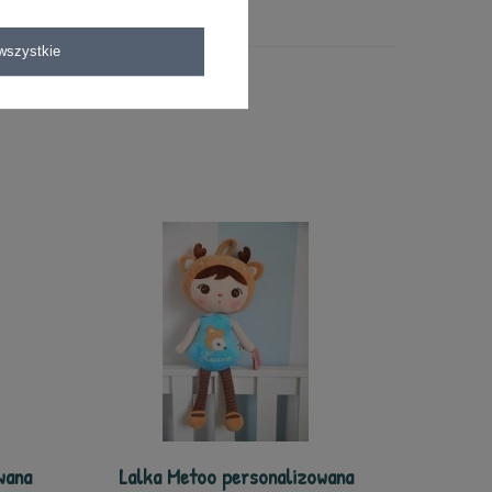
wszystkie
wana
Lalka Metoo personalizowana