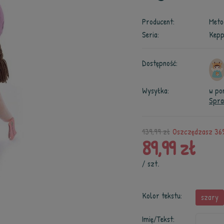
Producent:
Meto
Seria:
Kepp
Dostępność:
Wysyłka:
w po
Spra
139,99 zł
Oszczędzasz 36%
89,99 zł
/
szt.
Kolor tekstu:
szary
Imię/Tekst: