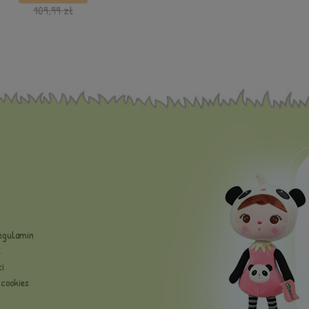
109,99 zł
Regulamin
e
i
cookies