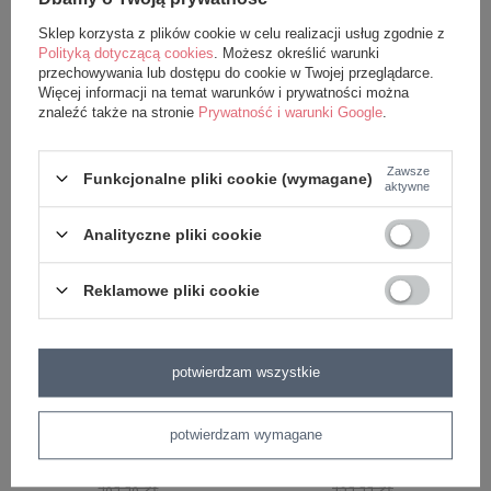
Sklep korzysta z plików cookie w celu realizacji usług zgodnie z
Plecak personalizowany Niebieski
Zestaw Metoo Personalizowany
Polityką dotyczącą cookies
. Możesz określić warunki
Króliś 2w1
Niebieski Króliś i Przytuliś
przechowywania lub dostępu do cookie w Twojej przeglądarce.
Więcej informacji na temat warunków i prywatności można
109,99 zł
149,99 zł
znaleźć także na stronie
Prywatność i warunki Google
.
149,99 zł
249,99 zł
Zawsze
Funkcjonalne pliki cookie (wymagane)
aktywne
Analityczne pliki cookie
Reklamowe pliki cookie
potwierdzam wszystkie
Zestaw - Plecak personalizowany
Lalka Metoo personalizowana
Niebieski Króliś 2w1 i Worek
Niebieski Króliś 50cm
potwierdzam wymagane
149,99 zł
98,99 zł
189,98 zł
139,99 zł