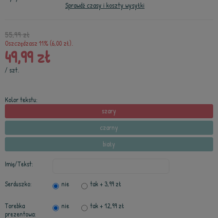
Sprawdź czasy i koszty wysyłki
55,99 zł
Oszczędzasz 11% (6,00 zł).
49,99 zł
/
szt.
Kolor tekstu:
szary
czarny
biały
Imię/Tekst:
Serduszko:
nie
tak
+ 3,99 zł
Torebka
nie
tak
+ 12,99 zł
prezentowa: