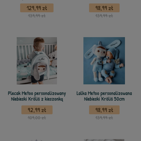
129,99 zł
98,99 zł
139,99 zł
139,99 zł
Plecak Metoo personalizowany
Lalka Metoo personalizowana
Niebieski Króliś z kieszonką
Niebieski Króliś 50cm
92,99 zł
98,99 zł
109,00 zł
139,99 zł