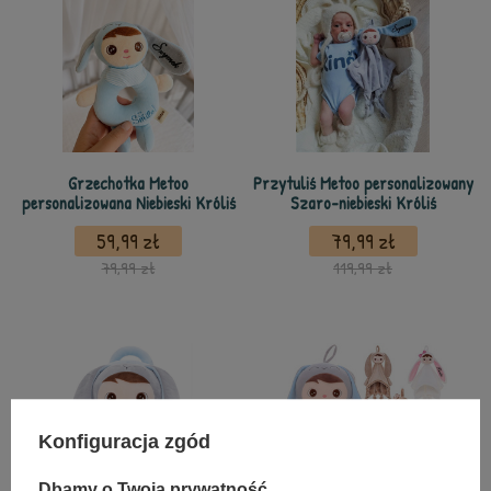
Grzechotka Metoo
Przytuliś Metoo personalizowany
personalizowana Niebieski Króliś
Szaro-niebieski Króliś
59,99 zł
79,99 zł
79,99 zł
119,99 zł
Konfiguracja zgód
Dbamy o Twoją prywatność