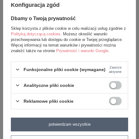
dekoracyjny dziecięcego pokoju.
Konfiguracja zgód
Wymiary: ok. 27 cm (z zawieszką).
Dbamy o Twoją prywatność
Odpowiednia dla maluszków od urodzenia.
Sklep korzysta z plików cookie w celu realizacji usług zgodnie z
Polityką dotyczącą cookies
. Możesz określić warunki
przechowywania lub dostępu do cookie w Twojej przeglądarce.
Więcej informacji na temat warunków i prywatności można
znaleźć także na stronie
Prywatność i warunki Google
.
Lalki Metoo pokochały dzieci na całym świecie (i my
też). Wszystkie produkty w naszym sklepie są
Zawsze
Funkcjonalne pliki cookie (wymagane)
aktywne
oryginalne i pochodzą bezpośrednio od producenta.
Aby mieć pewność, że są w 100% bezpieczne
Analityczne pliki cookie
poddaliśmy je szczegółowym testom i uzyskaliśmy
Reklamowe pliki cookie
odpowiednie certyfikaty (CE, EN-71).
potwierdzam wszystkie