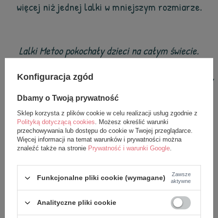
więcej niż jednej lalki w mniejszym rozmiarze.
Lalki Metoo pokochały dzieci na całym świecie.
Wszystkie produkty Metoo w naszym sklepie są
Konfiguracja zgód
oryginalne i projektowane przez nas w Szczecinie. Aby
mieć pewność, że są w 100% bezpieczne poddaliśmy je
Dbamy o Twoją prywatność
szczegółowym testom i uzyskaliśmy odpowiednie
Sklep korzysta z plików cookie w celu realizacji usług zgodnie z
certyfikaty (CE, EN-71).
Polityką dotyczącą cookies
. Możesz określić warunki
przechowywania lub dostępu do cookie w Twojej przeglądarce.
Więcej informacji na temat warunków i prywatności można
Torebka nie jest zabawką, należy używać jej pod
znaleźć także na stronie
Prywatność i warunki Google
.
nadzorem osoby dorosłej.
Zawsze
Funkcjonalne pliki cookie (wymagane)
Trzymać z daleka od ognia.
aktywne
Analityczne pliki cookie