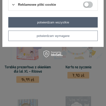
Reklamowe pliki cookie
z tej samej serii
potwierdzam wszystkie
potwierdzam wymagane
Torebka prezentowa z okienkiem
Karta na życzenia
dla lal XL - Różowa
7,90 zł
14,99 zł