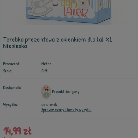
Torebka prezentowa z okienkiem dla lal XL -
Niebieska
Producent:
Metoo
Seria:
Gift
Dostępność:
Produkt dostępny
Wysyłka:
we wtorek
Sprawdź czasy i koszty wysyłki
14,99 zł