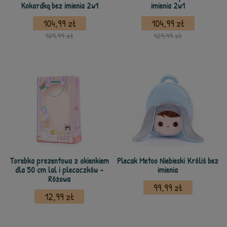
Kokardką bez imienia 2w1
imienia 2w1
104,99 zł
104,99 zł
109,99 zł
109,99 zł
Torebka prezentowa z okienkiem
Plecak Metoo Niebieski Króliś bez
dla 50 cm lal i plecaczków -
imienia
Różowa
99,99 zł
12,99 zł