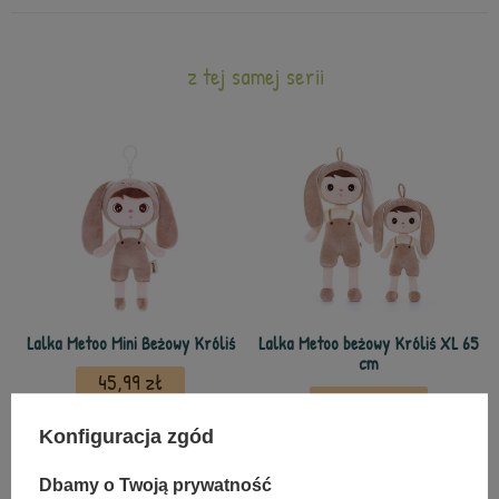
z tej samej serii
Lalka Metoo Mini Beżowy Króliś
Lalka Metoo beżowy Króliś XL 65
cm
45,99 zł
142,99 zł
Konfiguracja zgód
Dbamy o Twoją prywatność