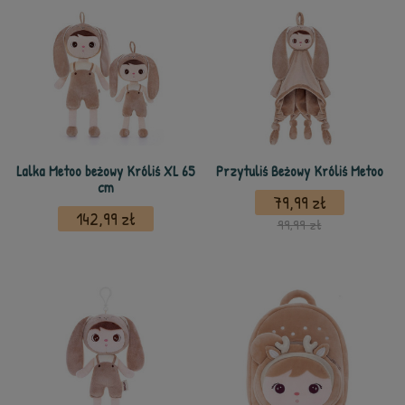
Lalka Metoo beżowy Króliś XL 65
Przytuliś Beżowy Króliś Metoo
cm
79,99 zł
142,99 zł
99,99 zł