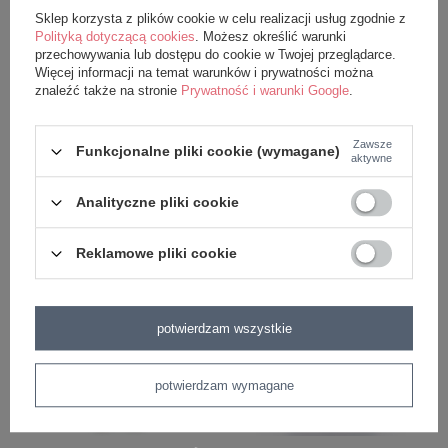
Sklep korzysta z plików cookie w celu realizacji usług zgodnie z
Polityką dotyczącą cookies
. Możesz określić warunki
przechowywania lub dostępu do cookie w Twojej przeglądarce.
Więcej informacji na temat warunków i prywatności można
znaleźć także na stronie
Prywatność i warunki Google
.
Zawsze
Funkcjonalne pliki cookie (wymagane)
Plecak Metoo Króliś Beżowy bez
Lalka Metoo Beżowy Króliś
aktywne
imienia
95,99 zł
Analityczne pliki cookie
99,99 zł
Reklamowe pliki cookie
potwierdzam wszystkie
potwierdzam wymagane