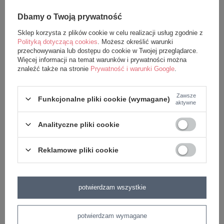
Dbamy o Twoją prywatność
Sklep korzysta z plików cookie w celu realizacji usług zgodnie z
Polityką dotyczącą cookies
. Możesz określić warunki
przechowywania lub dostępu do cookie w Twojej przeglądarce.
Więcej informacji na temat warunków i prywatności można
znaleźć także na stronie
Prywatność i warunki Google
.
Zawsze
Funkcjonalne pliki cookie (wymagane)
aktywne
Lalka Metoo Mini Niebieski Króliś
Grzechotka Metoo Niebieski
Króliś
45,99 zł
Analityczne pliki cookie
49,20 zł
Reklamowe pliki cookie
potwierdzam wszystkie
potwierdzam wymagane