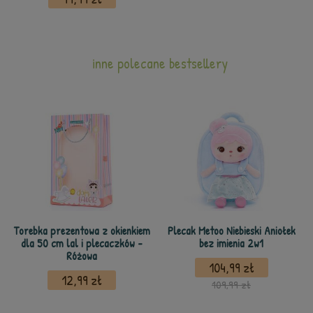
inne polecane bestsellery
Torebka prezentowa z okienkiem
Plecak Metoo Niebieski Aniołek
dla 50 cm lal i plecaczków -
bez imienia 2w1
Różowa
104,99 zł
12,99 zł
109,99 zł