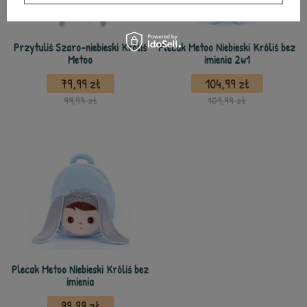
Przytuliś Szaro-niebieski Króliś
Plecak Metoo Niebieski Króliś bez
Metoo
imienia 2w1
79,99 zł
104,99 zł
99,99 zł
109,99 zł
Plecak Metoo Niebieski Króliś bez
imienia
99,99 zł