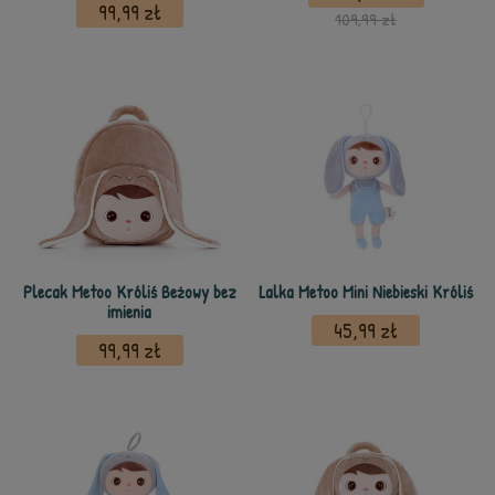
99,99 zł
109,99 zł
Plecak Metoo Króliś Beżowy bez
Lalka Metoo Mini Niebieski Króliś
imienia
45,99 zł
99,99 zł