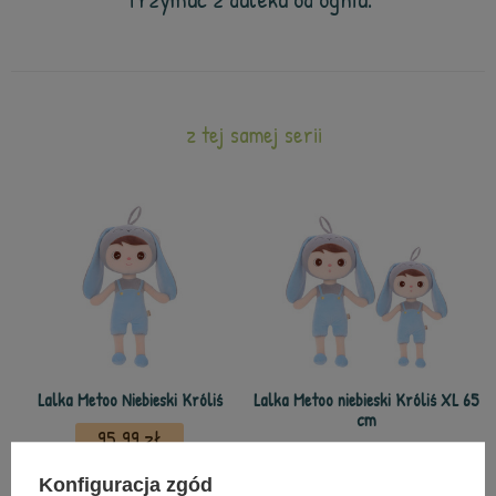
z tej samej serii
Lalka Metoo Niebieski Króliś
Lalka Metoo niebieski Króliś XL 65
cm
95,99 zł
142,99 zł
Konfiguracja zgód