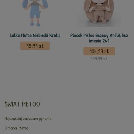
Lalka Metoo Niebieski Króliś
Plecak Metoo Beżowy Króliś bez
imienia 2w1
95,99 zł
104,99 zł
109,99 zł
ŚWIAT METOO
Najczęściej zadawane pytania
O marce Metoo