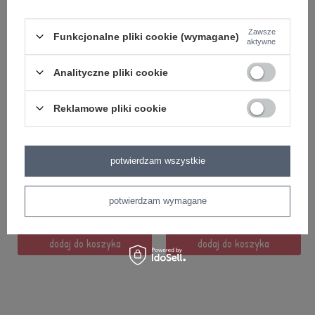
Zawsze
Funkcjonalne pliki cookie (wymagane)
aktywne
Analityczne pliki cookie
Reklamowe pliki cookie
PROMOCJA
PROMOCJA
Zestaw Metoo Personalizowany
Zestaw Metoo Personalizowany
Sarenka i Przytuliś
Sarenka i Mini Lala
potwierdzam wszystkie
149,99 zł
129,99 zł
potwierdzam wymagane
249,99 zł
139,99 zł
dodaj do koszyka
dodaj do koszyka