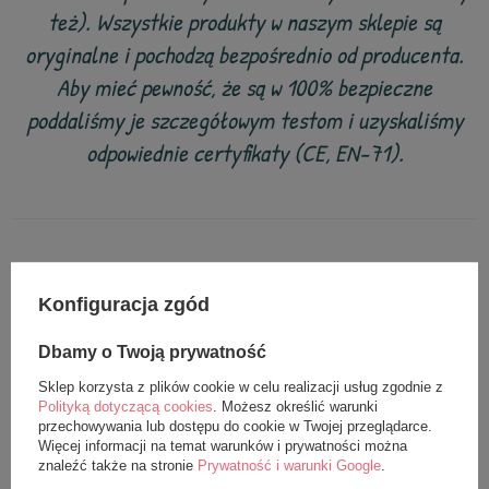
też). Wszystkie produkty w naszym sklepie są
oryginalne i pochodzą bezpośrednio od producenta.
Aby mieć pewność, że są w 100% bezpieczne
poddaliśmy je szczegółowym testom i uzyskaliśmy
odpowiednie certyfikaty (CE, EN-71).
z tej samej serii
Konfiguracja zgód
Dbamy o Twoją prywatność
Sklep korzysta z plików cookie w celu realizacji usług zgodnie z
Polityką dotyczącą cookies
. Możesz określić warunki
przechowywania lub dostępu do cookie w Twojej przeglądarce.
Więcej informacji na temat warunków i prywatności można
znaleźć także na stronie
Prywatność i warunki Google
.