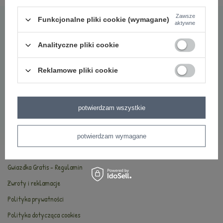
Najczęściej zadawane pytania
Zawsze
Funkcjonalne pliki cookie (wymagane)
aktywne
O marce Metoo
Bezpieczeństwo
Analityczne pliki cookie
Oryginalność
Reklamowe pliki cookie
Oferta hurtowa
INFORMACJE
potwierdzam wszystkie
Kontakt
Dostawa i płatności
potwierdzam wymagane
Regulamin
Gwiazdka Gratis - Regulamin
Zwroty i reklamacje
Polityka prywatności
Polityka dotycząca cookies