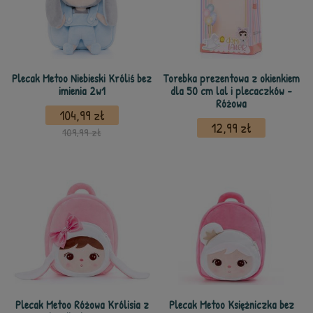
Plecak Metoo Niebieski Króliś bez
Torebka prezentowa z okienkiem
imienia 2w1
dla 50 cm lal i plecaczków -
Różowa
104,99 zł
12,99 zł
109,99 zł
Plecak Metoo Różowa Królisia z
Plecak Metoo Księżniczka bez