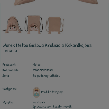
Worek Metoo Beżowa Królisia z Kokardką bez
imienia
Producent:
Metoo
Kod produktu:
6954124929713N
Seria:
Beige Bunny with Bow
Dostępność:
Produkt dostępny
Wysyłka:
we wtorek
Sprawdź czasy i koszty wysyłki