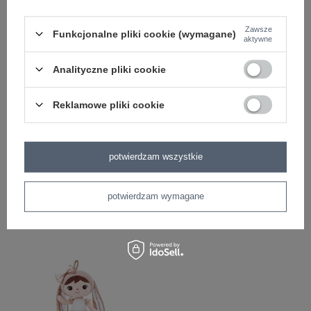
Zawsze
Funkcjonalne pliki cookie (wymagane)
aktywne
Analityczne pliki cookie
Reklamowe pliki cookie
Lala Metoo Beżowa Królisia z
Przytulisia Beżowa Królisia z
potwierdzam wszystkie
Kokardką XL
Kokardką Metoo
142,99 zł
79,99 zł
potwierdzam wymagane
99,99 zł