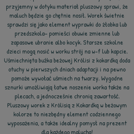
przyjemny w dotyku materiał pluszowy sprawi, że
maluch będzie go chętnie nosił. Worek świetnie
sprawdzi się jako element wyprawki do żłobka lub
przedszkola– pomieści obuwie zmienne lub
zapasowe ubranie albo kocyk. Starsze szkolne
dzieci mogą nosić w worku strój na w-f lub kapcie.
Uśmiechnięta buźka beżowej Królisi z kokardką doda
otuchy w pierwszych dniach adaptacji i na pewno
pomoże wywołać uśmiech na twarzy. Wygodne
sznurki umożliwiają łatwe noszenie worka także na
plecach, a jednocześnie chronią zawartość.
Pluszowy worek z Królisią z Kokardką w beżowym
kolorze to niezbędny element codziennego
wyposażenia, a także idealny pomysł na prezent
dla każdego malucha!