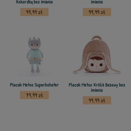
Kokardką bez imienia
imienia
99,99 zł
99,99 zł
Plecak Metoo Superbohater
Plecak Metoo Króliś Beżowy bez
imienia
79,99 zł
99,99 zł