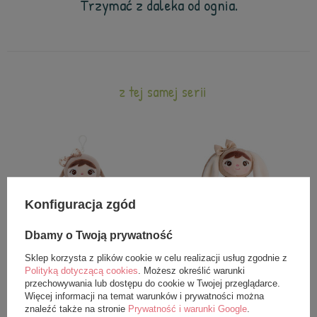
Trzymać z daleka od ognia.
z tej samej serii
Konfiguracja zgód
Dbamy o Twoją prywatność
Sklep korzysta z plików cookie w celu realizacji usług zgodnie z
Lalka Metoo Mini Beżowa Królisia
Grzechotka Metoo Beżowa
Polityką dotyczącą cookies
. Możesz określić warunki
z Kokardką
Królisia z Kokardką
przechowywania lub dostępu do cookie w Twojej przeglądarce.
45,99 zł
99,99 zł
Więcej informacji na temat warunków i prywatności można
znaleźć także na stronie
Prywatność i warunki Google
.