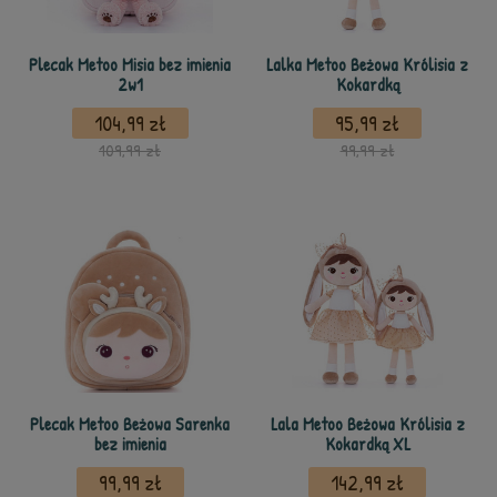
Plecak Metoo Misia bez imienia
Lalka Metoo Beżowa Królisia z
2w1
Kokardką
104,99 zł
95,99 zł
109,99 zł
99,99 zł
Plecak Metoo Beżowa Sarenka
Lala Metoo Beżowa Królisia z
bez imienia
Kokardką XL
99,99 zł
142,99 zł