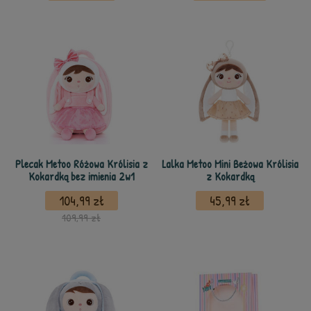
Plecak Metoo Różowa Królisia z
Lalka Metoo Mini Beżowa Królisia
Kokardką bez imienia 2w1
z Kokardką
104,99 zł
45,99 zł
109,99 zł