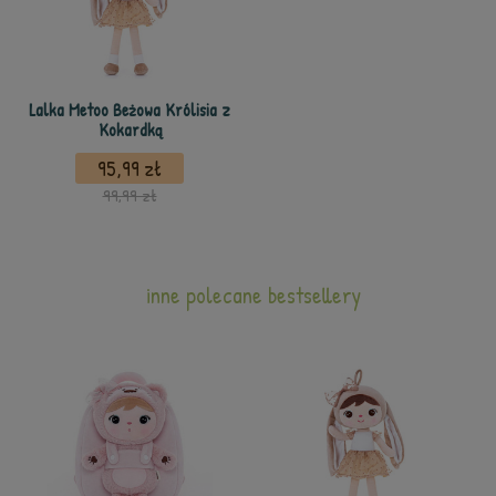
Lalka Metoo Beżowa Królisia z
Kokardką
95,99 zł
99,99 zł
inne polecane bestsellery