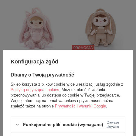
PROMOCJA
Plecak Metoo Puchata Królisia
Plecak Metoo Beżowy Króliś
Konfiguracja zgód
z Kokardką - Pudrowy Róż bez
bez imienia 2w1
imienia 2w1
Dbamy o Twoją prywatność
109,99 zł
104,99 zł
Sklep korzysta z plików cookie w celu realizacji usług zgodnie z
Polityką dotyczącą cookies
. Możesz określić warunki
109,99 zł
przechowywania lub dostępu do cookie w Twojej przeglądarce.
dodaj do koszyka
Więcej informacji na temat warunków i prywatności można
dodaj do koszyka
znaleźć także na stronie
Prywatność i warunki Google
.
Zawsze
Funkcjonalne pliki cookie (wymagane)
aktywne