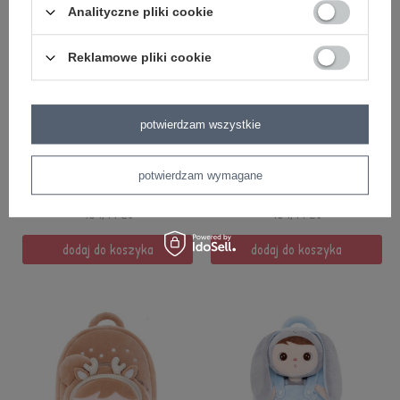
Analityczne pliki cookie
Reklamowe pliki cookie
PROMOCJA
PROMOCJA
potwierdzam wszystkie
Plecak Metoo Różowa Królisia z
Plecak Metoo Misia bez imienia
Kokardką bez imienia 2w1
2w1
potwierdzam wymagane
104,99 zł
104,99 zł
109,99 zł
109,99 zł
dodaj do koszyka
dodaj do koszyka