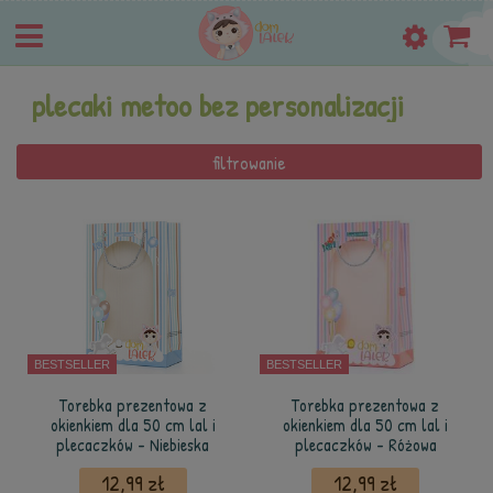
plecaki metoo bez personalizacji
filtrowanie
BESTSELLER
BESTSELLER
Torebka prezentowa z
Torebka prezentowa z
okienkiem dla 50 cm lal i
okienkiem dla 50 cm lal i
plecaczków - Niebieska
plecaczków - Różowa
12,99 zł
12,99 zł