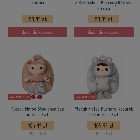
imienia
z Kokardką - Pudrowy Róż bez
imienia
59,99 zł
59,99 zł
dodaj do koszyka
dodaj do koszyka
PROMOCJA
PROMOCJA
Plecak Metoo Słowianka bez
Plecak Metoo Puchaty Kocurek
imienia 2w1
bez imienia 2w1
104,99 zł
104,99 zł
109,99 zł
109,99 zł