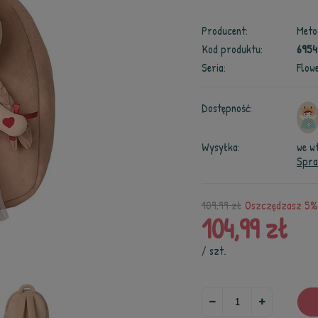
Producent:
Meto
Kod produktu:
6954
Seria:
Flowe
Dostępność:
Wysyłka:
we w
Spra
109,99 zł
Oszczędzasz 5% 
104,99 zł
/
szt.