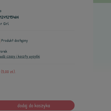
o
124929546N
r Girl
Produkt dostępny
torek
wdź czasy i koszty wysyłki
(5,00 zł).
dodaj do koszyka