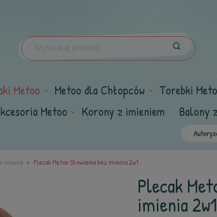
aki Metoo
Metoo dla Chłopców
Torebki Met
kcesoria Metoo
Korony z imieniem
Balony 
z imienia
Plecak Metoo Słowianka bez imienia 2w1
Plecak Met
imienia 2w1