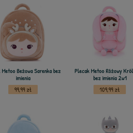
 Metoo Beżowa Sarenka bez
Plecak Metoo Różowy Król
imienia
bez imienia 2w1
99,99 zł
109,99 zł