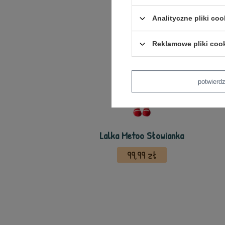
Analityczne pliki coo
Reklamowe pliki coo
potwier
Lalka Metoo Słowianka
99,99 zł