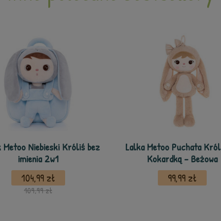
 Metoo Niebieski Króliś bez
Lalka Metoo Puchata Króli
imienia 2w1
Kokardką - Beżowa
104,99 zł
99,99 zł
109,99 zł