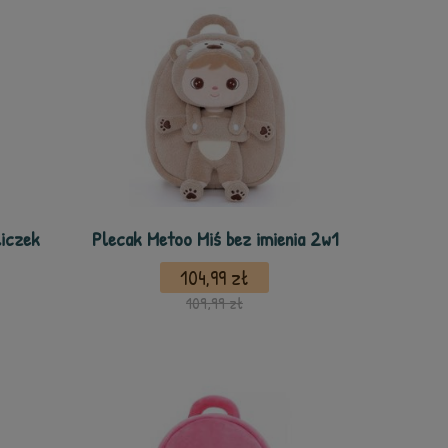
iczek
Plecak Metoo Miś bez imienia 2w1
104,99 zł
109,99 zł