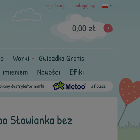
rejestracja
zaloguj się
|
0,00 zł
oo
Worki
Gwiazdka Gratis
z imieniem
Nowości
Effiki
oo Słowianka bez