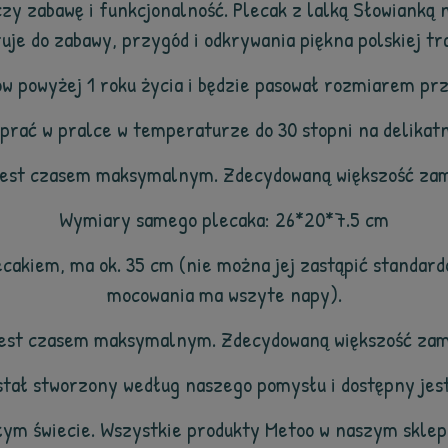
zy zabawę i funkcjonalność. Plecak z lalką Słowianką 
ruje do zabawy, przygód i odkrywania piękna polskiej tra
ów powyżej 1 roku życia i będzie pasował rozmiarem pr
prać w pralce w temperaturze do 30 stopni na delika
jest czasem maksymalnym. Zdecydowaną większość zam
Wymiary samego plecaka: 26*20*7.5 cm
lecakiem, ma ok. 35 cm (nie można jej zastąpić standar
mocowania ma wszyte napy).
jest czasem maksymalnym. Zdecydowaną większość zam
tał stworzony według naszego pomysłu i dostępny jest
całym świecie. Wszystkie produkty Metoo w naszym sklep