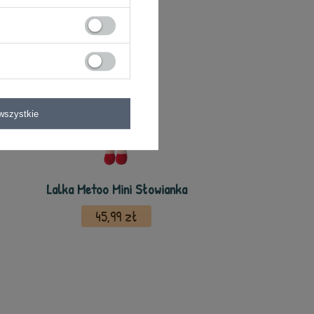
wszystkie
Lalka Metoo Mini Słowianka
45,99 zł