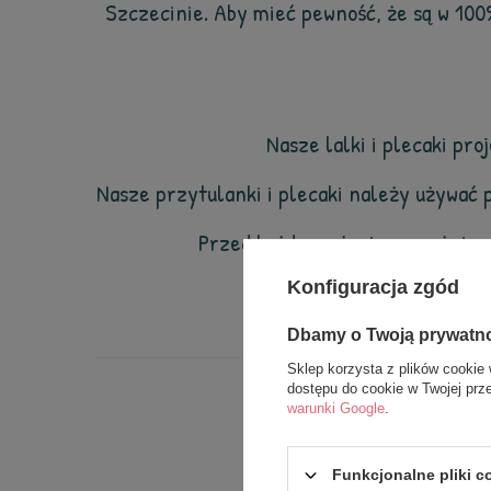
Szczecinie. Aby mieć pewność, że są w 10
Nasze lalki i plecaki pro
Nasze przytulanki i plecaki należy używać 
Przed każdym użyciem uważnie sp
Konfiguracja zgód
Dbamy o Twoją prywatn
Sklep korzysta z plików cookie 
dostępu do cookie w Twojej prz
warunki Google
.
Funkcjonalne pliki 