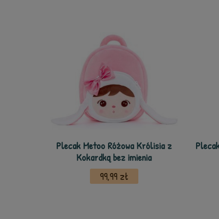
Plecak Metoo Różowa Królisia z
Plecak
Kokardką bez imienia
99,99 zł