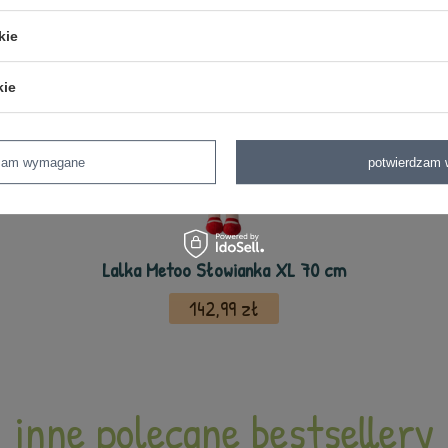
kie
kie
dzam wymagane
potwierdzam 
Lalka Metoo Słowianka XL 70 cm
142,99 zł
inne polecane bestsellery