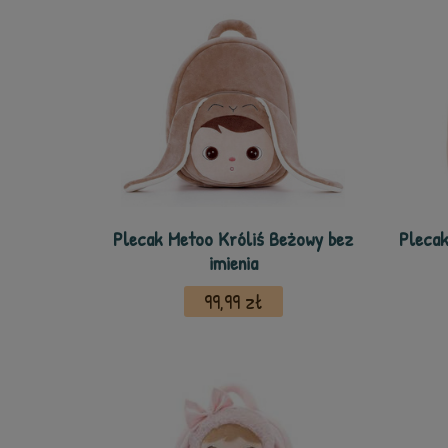
Plecak Metoo Króliś Beżowy bez
Plecak
imienia
99,99 zł