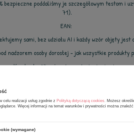
0% bezpieczne poddaliśmy je szczegółowym testom i uzy
71).
EAN:
jektujemy sami, bez udziału AI i każdy wzór objęty jes
pod nadzorem osoby dorosłej - jak wszystkie produkty 
rawdź zabawkę. Nie używaj po pojawieniu się pierwszyc
Trzymać z daleka od ognia.
ość
w celu realizacji usług zgodnie z
Polityką dotyczącą cookies
. Możesz określi
eglądarce. Więcej informacji na temat warunków i prywatności można znaleźć
z tej samej serii
cookie (wymagane)