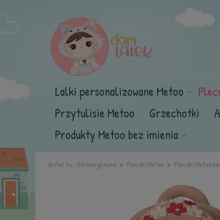
Lalki personalizowane Metoo
Plec
Przytulisie Metoo
Grzechotki
A
Produkty Metoo bez imienia
Jesteś tu:
Strona główna
Plecaki Metoo
Plecaki Metoo be