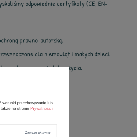
skaliśmy odpowiednie certyfikaty (CE, EN-
t ochroną prawno-autorską.
przeznaczone dla niemowląt i małych dzieci.
h oznak uszkodzenia lub zużycia.
ć warunki przechowywania lub
 także na stronie
Prywatność i
Zawsze aktywne