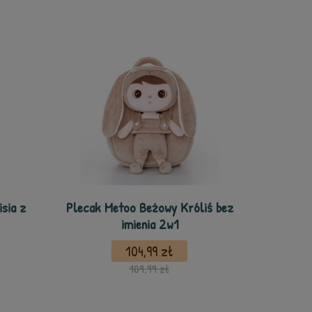
sia z
Plecak Metoo Beżowy Króliś bez
imienia 2w1
104,99 zł
109,99 zł