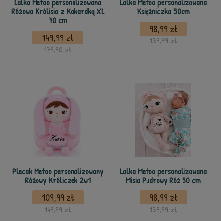
Lalka Metoo personalizowana
Lalka Metoo personalizowana
Różowa Królisia z Kokardką XL
Księżniczka 50cm
70 cm
98,99 zł
149,99 zł
139,99 zł
179,90 zł
Plecak Metoo personalizowany
Lalka Metoo personalizowana
Różowy Króliczek 2w1
Misia Pudrowy Róż 50 cm
109,99 zł
98,99 zł
149,99 zł
139,99 zł