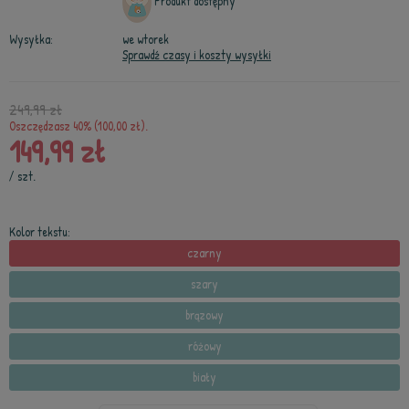
Produkt dostępny
Wysyłka:
we wtorek
Sprawdź czasy i koszty wysyłki
249,99 zł
Oszczędzasz 40% (100,00 zł).
149,99 zł
/
szt.
Kolor tekstu:
czarny
szary
brązowy
różowy
biały