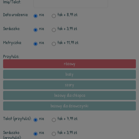
Imię/Tekst:
Data urodzenia:
nie
tak
+ 8,99 zł
Serduszko:
nie
tak
+ 3,99 zł
Metryczka:
nie
tak
+ 11,99 zł
Przytuliś:
różowy
biały
szary
beżowy dla chłopca
beżowy dla dziewczynki
Tekst (przytuliś):
nie
tak
+ 7,99 zł
Serduszko
nie
tak
+ 3,99 zł
(przytuliś):