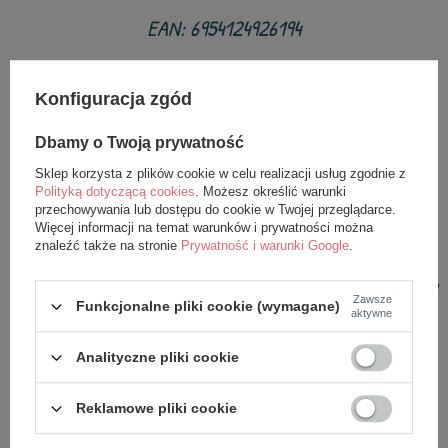
EAN: 6954124926194
Nasze lalki projektujemy sami, bez udziału AI i każdy
wzór objęty jest ochroną prawno-autorską.
Konfiguracja zgód
Dbamy o Twoją prywatność
Nasze przytulanki i plecaki należy używać pod
nadzorem osoby dorosłej - jak wszystkie produkty
Sklep korzysta z plików cookie w celu realizacji usług zgodnie z
Polityką dotyczącą cookies
. Możesz określić warunki
przeznaczone dla niemowląt i małych dzieci.
przechowywania lub dostępu do cookie w Twojej przeglądarce.
Więcej informacji na temat warunków i prywatności można
znaleźć także na stronie
Prywatność i warunki Google
.
Przed każdym użyciem uważnie sprawdź zabawkę. Nie
używaj po pojawieniu się pierwszych oznak uszkodzenia
Zawsze
Funkcjonalne pliki cookie (wymagane)
lub zużycia.
aktywne
Trzymać z daleka od ognia.
Analityczne pliki cookie
Reklamowe pliki cookie