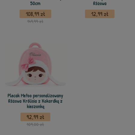
50cm
Różowa
108,99 zł
12,99 zł
149,99 zł
Plecak Metoo personalizowany
Różowa Królisia z Kokardką z
kieszonką
92,99 zł
109,00 zł