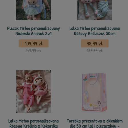
Plecak Metoo personalizowany
Lalka Metoo personalizowana
Niebieski Aniołek 2w1
Różowy Króliczek 50cm
109,99 zł
98,99 zł
149,99 zł
139,99 zł
Lalka Metoo personalizowana
Torebka prezentowa z okienkiem
Różowa Królisia z Kokardką
dla 50 cm lal i plecaczków -