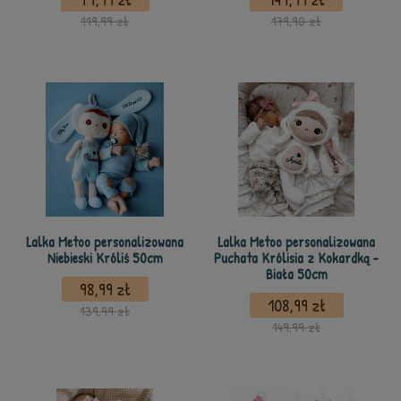
119,99 zł
179,90 zł
Lalka Metoo personalizowana
Lalka Metoo personalizowana
Niebieski Króliś 50cm
Puchata Królisia z Kokardką -
Biała 50cm
98,99 zł
108,99 zł
139,99 zł
149,99 zł