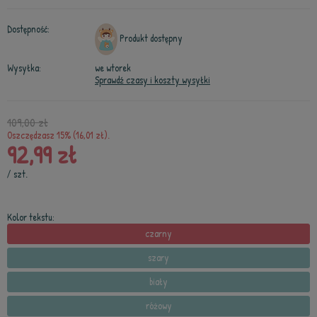
Dostępność:
Produkt dostępny
Wysyłka:
we wtorek
Sprawdź czasy i koszty wysyłki
109,00 zł
Oszczędzasz 15% (16,01 zł).
92,99 zł
/
szt.
Kolor tekstu:
czarny
szary
biały
różowy