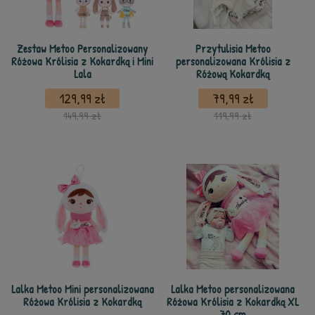
Zestaw Metoo Personalizowany
Przytulisia Metoo
Różowa Królisia z Kokardką i Mini
personalizowana Królisia z
Lala
Różową Kokardką
129,99 zł
79,99 zł
149,99 zł
119,99 zł
Lalka Metoo Mini personalizowana
Lalka Metoo personalizowana
Różowa Królisia z Kokardką
Różowa Królisia z Kokardką XL
70 cm