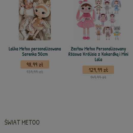
Lalka Metoo personalizowana
Zestaw Metoo Personalizowany
Sarenka 50cm
Różowa Królisia z Kokardką i Mini
Lala
98,99 zł
129,99 zł
139,99 zł
149,99 zł
ŚWIAT METOO