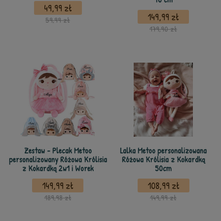
49,99 zł
149,99 zł
59,99 zł
179,90 zł
Zestaw - Plecak Metoo
Lalka Metoo personalizowana
personalizowany Różowa Królisia
Różowa Królisia z Kokardką
z Kokardką 2w1 i Worek
50cm
149,99 zł
108,99 zł
189,98 zł
149,99 zł