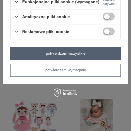
Funkcjonalne pliki cookie (wymagane)
aktywne
Analityczne pliki cookie
Reklamowe pliki cookie
Plecak Metoo personalizowany
Zestaw Metoo Personalizowany
potwierdzam wszystkie
Różowa Królisia z Kokardką 2w1
Różowa Królisia z Kokardką i
Przytuliś
109,99 zł
potwierdzam wymagane
149,99 zł
149,99 zł
249,90 zł