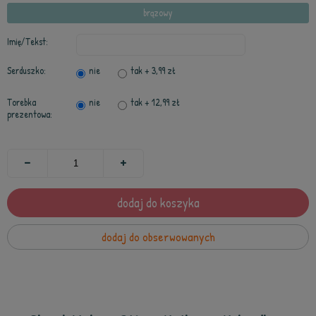
brązowy
Imię/Tekst:
Serduszko:
nie
tak
+ 3,99 zł
Torebka
nie
tak
+ 12,99 zł
prezentowa:
dodaj do koszyka
dodaj do obserwowanych