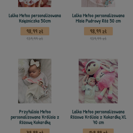
Lalka Metoo personalizowana
Lalka Metoo personalizowana
Księżniczka 50cm
Misia Pudrowy Róż 50 cm
98,99 zł
98,99 zł
139,99 zł
139,99 zł
Przytulisia Metoo
Lalka Metoo personalizowana
personalizowana Królisia z
Różowa Królisia z Kokardką XL
Różową Kokardką
70 cm
79,99 zł
149,99 zł