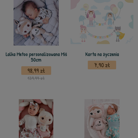
Lalka Metoo personalizowana Miś
Karta na życzenia
50cm
7,90 zł
98,99 zł
139,99 zł