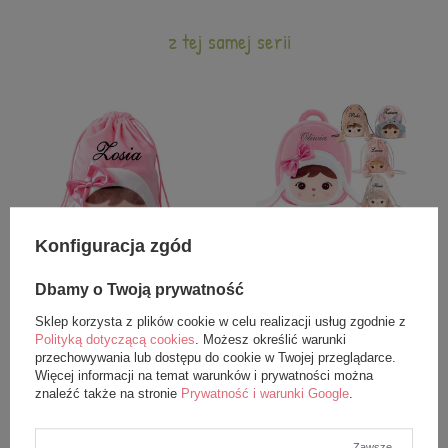
z tej samej serii
Konfiguracja zgód
Worek Metoo Personalizowany
Zestaw - Plecak Metoo
Dbamy o Twoją prywatność
Różowa Królisia z Kokardką
personalizowany Różowa Królisia
z Kokardką i Worek
Sklep korzysta z plików cookie w celu realizacji usług zgodnie z
49,99 zł
Polityką dotyczącą cookies
. Możesz określić warunki
129,99 zł
69,99 zł
przechowywania lub dostępu do cookie w Twojej przeglądarce.
179,99 zł
Więcej informacji na temat warunków i prywatności można
znaleźć także na stronie
Prywatność i warunki Google
.
Zawsze