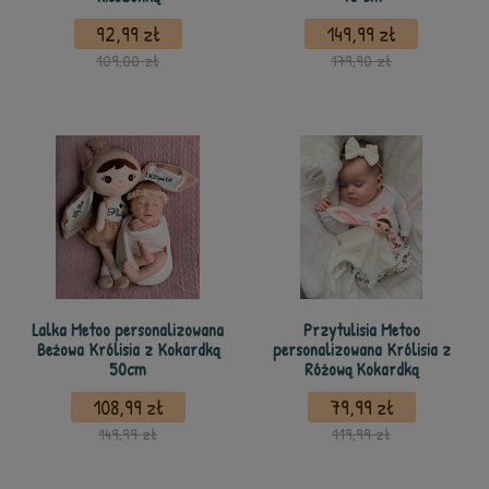
92,99 zł
149,99 zł
109,00 zł
179,90 zł
Lalka Metoo personalizowana
Przytulisia Metoo
Beżowa Królisia z Kokardką
personalizowana Królisia z
50cm
Różową Kokardką
108,99 zł
79,99 zł
149,99 zł
119,99 zł