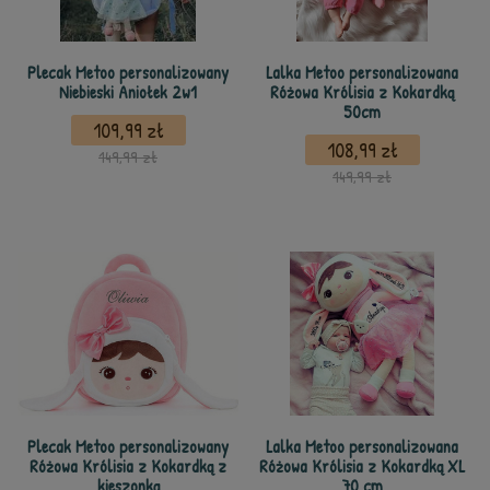
Plecak Metoo personalizowany
Lalka Metoo personalizowana
Niebieski Aniołek 2w1
Różowa Królisia z Kokardką
50cm
109,99 zł
108,99 zł
149,99 zł
149,99 zł
Plecak Metoo personalizowany
Lalka Metoo personalizowana
Różowa Królisia z Kokardką z
Różowa Królisia z Kokardką XL
kieszonką
70 cm