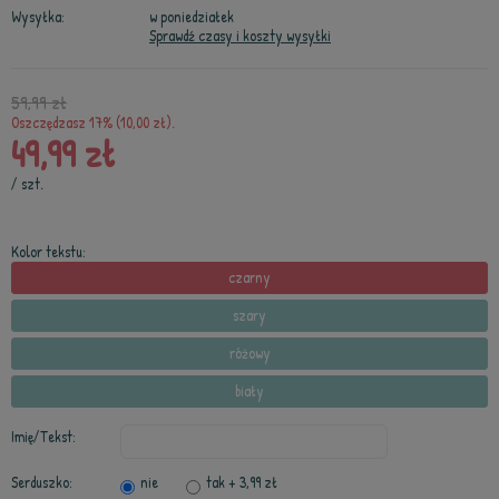
Wysyłka:
w poniedziałek
Sprawdź czasy i koszty wysyłki
59,99 zł
Oszczędzasz 17% (10,00 zł).
49,99 zł
/
szt.
Kolor tekstu:
czarny
szary
różowy
biały
Imię/Tekst:
Serduszko:
nie
tak
+ 3,99 zł