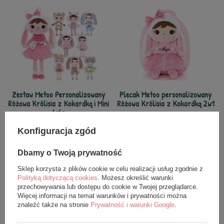
Zestaw Metoo Personalizowany
Plecak Metoo personalizowany
Różowa Królisia z Kokardką i Mini
Różowa Królisia z Kokardką 2w1
Lala
109,99 zł
129,99 zł
Konfiguracja zgód
149,99 zł
149,99 zł
Dbamy o Twoją prywatność
Sklep korzysta z plików cookie w celu realizacji usług zgodnie z
Polityką dotyczącą cookies
. Możesz określić warunki
przechowywania lub dostępu do cookie w Twojej przeglądarce.
Więcej informacji na temat warunków i prywatności można
znaleźć także na stronie
Prywatność i warunki Google
.