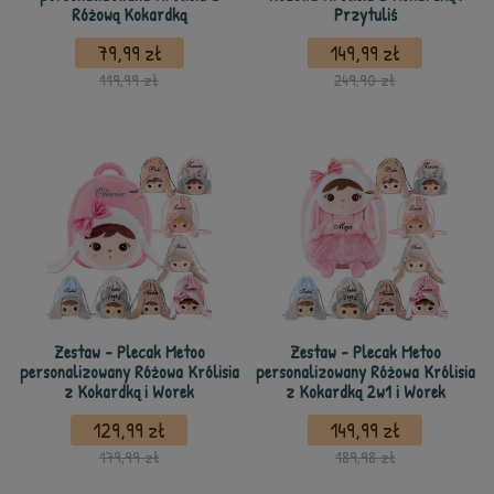
Różową Kokardką
Przytuliś
79,99 zł
149,99 zł
119,99 zł
249,90 zł
Zestaw - Plecak Metoo
Zestaw - Plecak Metoo
personalizowany Różowa Królisia
personalizowany Różowa Królisia
z Kokardką i Worek
z Kokardką 2w1 i Worek
129,99 zł
149,99 zł
179,99 zł
189,98 zł