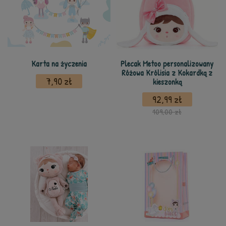
Karta na życzenia
Plecak Metoo personalizowany
Różowa Królisia z Kokardką z
7,90 zł
kieszonką
92,99 zł
109,00 zł