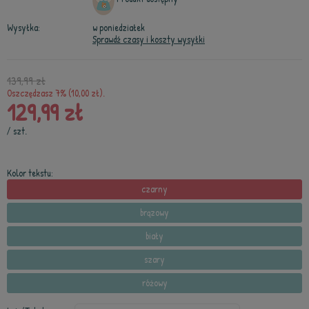
Wysyłka:
w poniedziałek
Sprawdź czasy i koszty wysyłki
139,99 zł
Oszczędzasz 7% (10,00 zł).
129,99 zł
/
szt.
Kolor tekstu:
czarny
brązowy
biały
szary
różowy