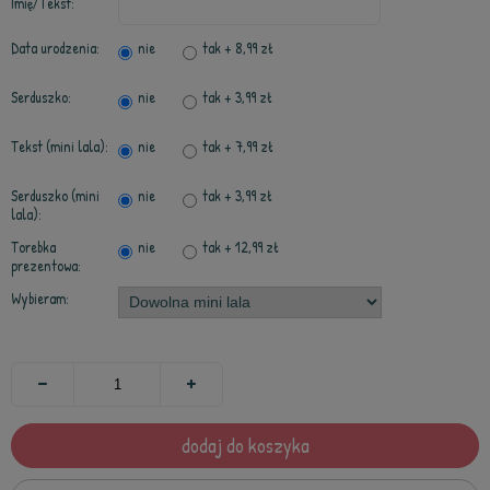
Imię/Tekst:
Data urodzenia:
nie
tak
+ 8,99 zł
Serduszko:
nie
tak
+ 3,99 zł
Tekst (mini lala):
nie
tak
+ 7,99 zł
Serduszko (mini
nie
tak
+ 3,99 zł
lala):
Torebka
nie
tak
+ 12,99 zł
prezentowa:
Wybieram:
dodaj do koszyka