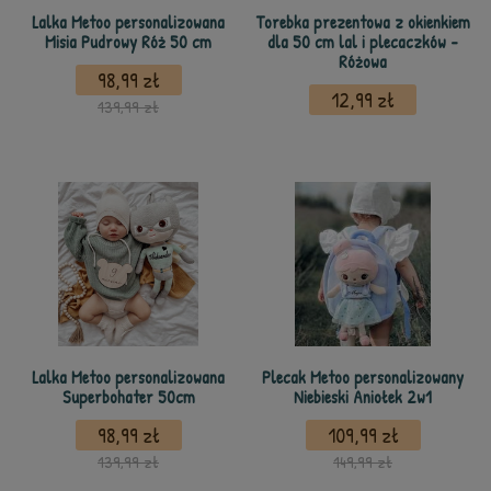
Lalka Metoo personalizowana
Torebka prezentowa z okienkiem
Misia Pudrowy Róż 50 cm
dla 50 cm lal i plecaczków -
Różowa
98,99 zł
12,99 zł
139,99 zł
Lalka Metoo personalizowana
Plecak Metoo personalizowany
Superbohater 50cm
Niebieski Aniołek 2w1
98,99 zł
109,99 zł
139,99 zł
149,99 zł