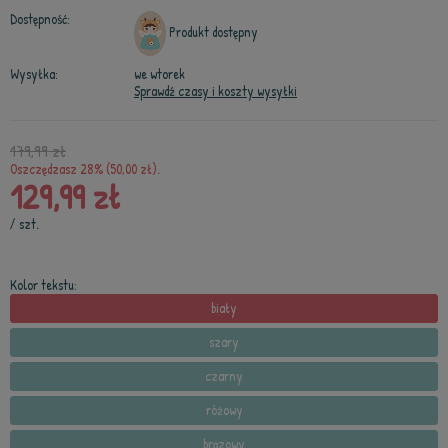
Dostępność:
Produkt dostępny
Wysyłka:
we wtorek
Sprawdź czasy i koszty wysyłki
179,99 zł
Oszczędzasz 28% (50,00 zł).
129,99 zł
/
szt.
Kolor tekstu:
biały
szary
czarny
różowy
brązowy