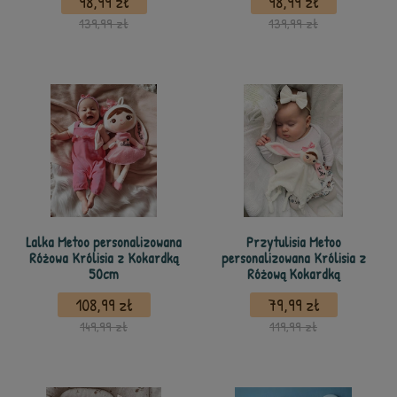
98,99 zł
98,99 zł
139,99 zł
139,99 zł
Lalka Metoo personalizowana
Przytulisia Metoo
Różowa Królisia z Kokardką
personalizowana Królisia z
50cm
Różową Kokardką
108,99 zł
79,99 zł
149,99 zł
119,99 zł