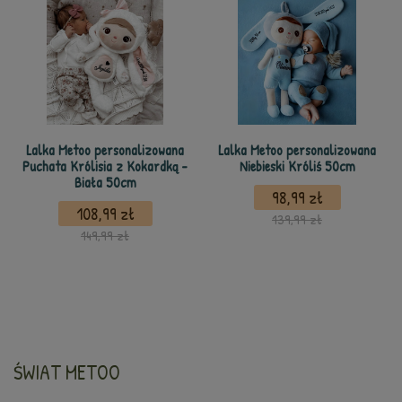
Lalka Metoo personalizowana
Lalka Metoo personalizowana
Puchata Królisia z Kokardką -
Niebieski Króliś 50cm
Biała 50cm
98,99 zł
108,99 zł
139,99 zł
149,99 zł
ŚWIAT METOO