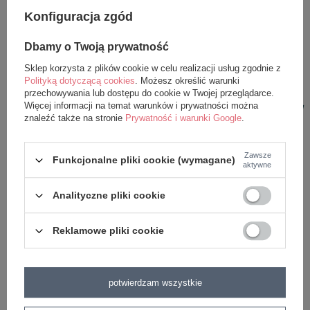
Nasze przytulanki i plecaki należy używać pod
Konfiguracja zgód
nadzorem osoby dorosłej - jak wszystkie produkty
Dbamy o Twoją prywatność
przeznaczone dla niemowląt i małych dzieci.
Sklep korzysta z plików cookie w celu realizacji usług zgodnie z
Przed każdym użyciem uważnie sprawdź plecak. Nie
Polityką dotyczącą cookies
. Możesz określić warunki
przechowywania lub dostępu do cookie w Twojej przeglądarce.
używaj po pojawieniu się pierwszych oznak uszkodzenia
Więcej informacji na temat warunków i prywatności można
znaleźć także na stronie
Prywatność i warunki Google
.
lub zużycia.
Trzymać z daleka od ognia.
Zawsze
Funkcjonalne pliki cookie (wymagane)
aktywne
Analityczne pliki cookie
Reklamowe pliki cookie
z tej samej serii
potwierdzam wszystkie