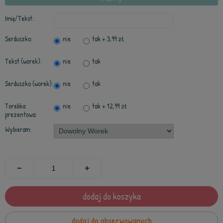
Imię/Tekst:
Serduszko:
nie
tak
+ 3,99 zł
Tekst (worek):
nie
tak
Serduszko (worek):
nie
tak
Torebka
nie
tak
+ 12,99 zł
prezentowa:
Wybieram:
dodaj do koszyka
dodaj do obserwowanych