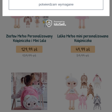
potwierdzam wymagane
Zestaw Metoo Personalizowany
Lalka Metoo mini personalizowana
Księżniczka i Mini Lala
Księżniczka
129,99 zł
49,99 zł
139,99 zł
59,99 zł