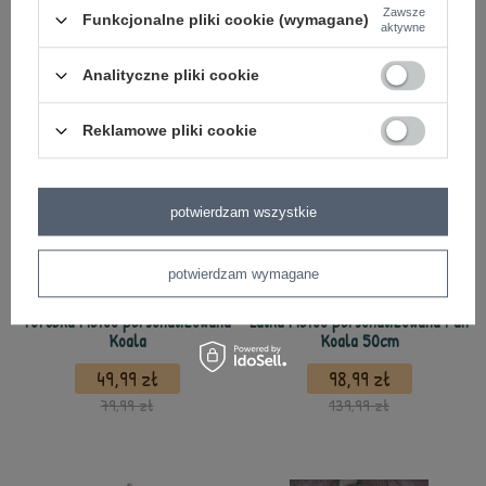
Zawsze
Funkcjonalne pliki cookie (wymagane)
aktywne
z tej samej serii
Analityczne pliki cookie
Reklamowe pliki cookie
potwierdzam wszystkie
potwierdzam wymagane
Torebka Metoo personalizowana
Lalka Metoo personalizowana Pan
Koala
Koala 50cm
49,99 zł
98,99 zł
79,99 zł
139,99 zł