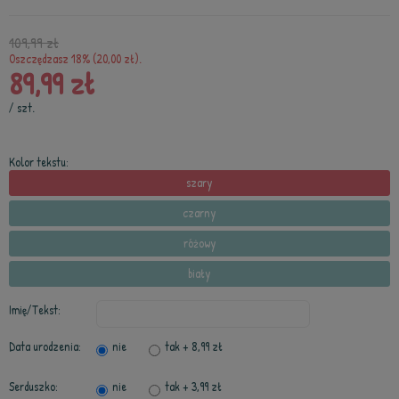
109,99 zł
Oszczędzasz 18% (20,00 zł).
89,99 zł
/
szt.
Kolor tekstu:
szary
czarny
różowy
biały
Imię/Tekst:
Data urodzenia:
nie
tak
+ 8,99 zł
Serduszko:
nie
tak
+ 3,99 zł