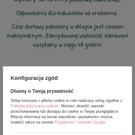
Odpowiednia dla maluszków od urodzenia.
Czas dostawy pokazany w sklepie jest czasem
maksymalnym. Zdecydowaną większość zamówień
wysyłamy w ciągu 48 godzin.
Lalki Metoo pokochały dzieci na całym świecie (i my
Konfiguracja zgód
też). Wszystkie produkty w naszym sklepie są
oryginalne i pochodzą bezpośrednio od producenta.
Dbamy o Twoją prywatność
Aby mieć pewność, że są w 100% bezpieczne
Sklep korzysta z plików cookie w celu realizacji usług zgodnie z
poddaliśmy je szczegółowym testom i uzyskaliśmy
Polityką dotyczącą cookies
. Możesz określić warunki
przechowywania lub dostępu do cookie w Twojej przeglądarce.
odpowiednie certyfikaty (CE, EN-71).
Więcej informacji na temat warunków i prywatności można
znaleźć także na stronie
Prywatność i warunki Google
.