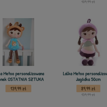
109,99 zł
ka Metoo personalizowana
Lalka Metoo personalizo
onek OSTATNIA SZTUKA
Jagódka 50cm
139,99 zł
89,99 zł
139,99 zł