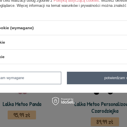
w celu realizacji usług zgodnie z
Polityką dotyczącą cookies
. Możesz określi
eglądarce. Więcej informacji na temat warunków i prywatności można znaleźć
z tej samej serii
cookie (wymagane)
kie
kie
dzam wymagane
potwierdzam 
Lalka Metoo Panda
Lalka Metoo Personalizo
Czarodziejka
95,99 zł
89,99 zł