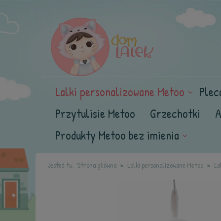
Lalki personalizowane Metoo
Plec
Przytulisie Metoo
Grzechotki
A
Produkty Metoo bez imienia
Jesteś tu:
Strona główna
Lalki personalizowane Metoo
La