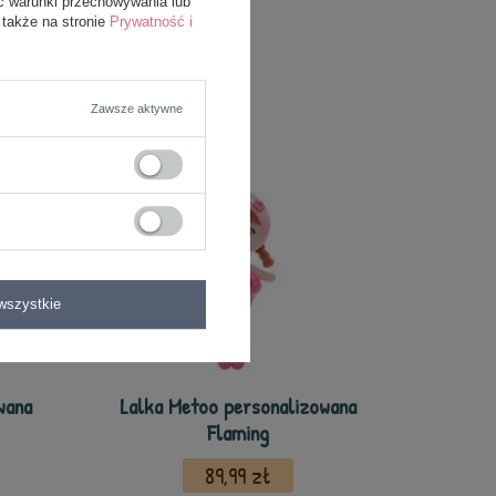
ć warunki przechowywania lub
 także na stronie
Prywatność i
Zawsze aktywne
wszystkie
wana
Lalka Metoo personalizowana
Flaming
89,99 zł