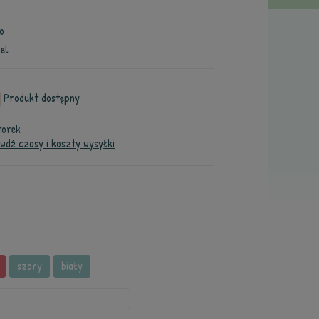
o
el
Produkt dostępny
torek
wdź czasy i koszty wysyłki
szary
biały