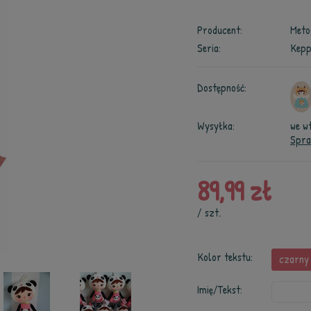
Producent:
Meto
Seria:
Kepp
Dostępność:
Wysyłka:
we w
Spra
89,99 zł
/
szt.
Kolor tekstu:
czarny
Imię/Tekst: