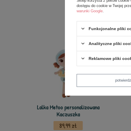
Sklep korzysta z plików cookie 
dostępu do cookie w Twojej prz
warunki Google
.
Funkcjonalne pliki 
Analityczne pliki coo
Reklamowe pliki coo
potwier
Lalka Metoo personalizowana
Kaczuszka
89,99 zł