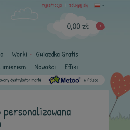
rejestracja
zaloguj się
|
0,00 zł
oo
Worki
Gwiazdka Gratis
z imieniem
Nowości
Effiki
o personalizowana
m