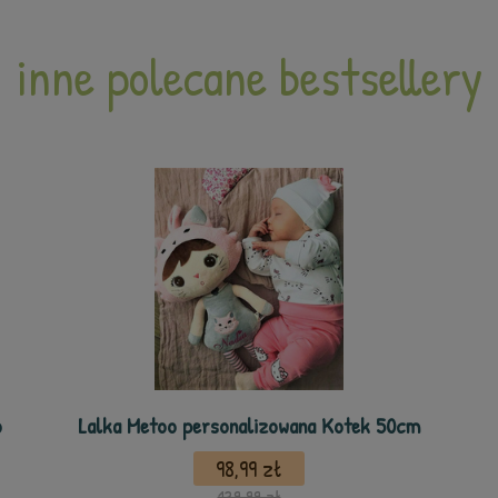
inne polecane bestsellery
o
Lalka Metoo personalizowana Kotek 50cm
98,99 zł
139,99 zł