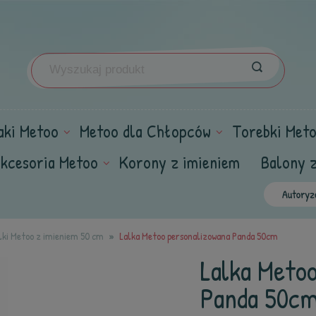
aki Metoo
Metoo dla Chłopców
Torebki Met
kcesoria Metoo
Korony z imieniem
Balony 
lki Metoo z imieniem 50 cm
Lalka Metoo personalizowana Panda 50cm
Lalka Meto
Panda 50c