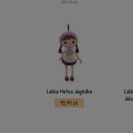
109,99 zł
Lalka Metoo Jagódka
Lal
Jel
95,99 zł