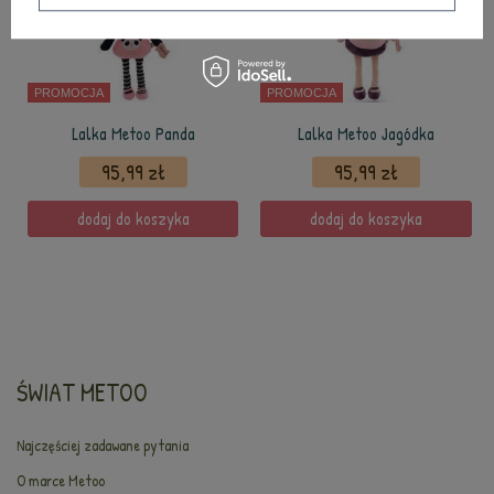
PROMOCJA
PROMOCJA
Lalka Metoo Panda
Lalka Metoo Jagódka
95,99 zł
95,99 zł
dodaj do koszyka
dodaj do koszyka
ŚWIAT METOO
Najczęściej zadawane pytania
O marce Metoo