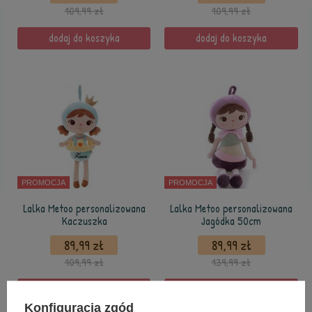
109,99 zł
109,99 zł
dodaj do koszyka
dodaj do koszyka
PROMOCJA
PROMOCJA
Lalka Metoo personalizowana
Lalka Metoo personalizowana
Kaczuszka
Jagódka 50cm
89,99 zł
89,99 zł
109,99 zł
139,99 zł
dodaj do koszyka
dodaj do koszyka
Konfiguracja zgód