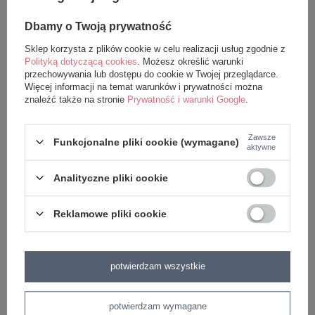
Dbamy o Twoją prywatność
Sklep korzysta z plików cookie w celu realizacji usług zgodnie z
Polityką dotyczącą cookies
. Możesz określić warunki
przechowywania lub dostępu do cookie w Twojej przeglądarce.
Więcej informacji na temat warunków i prywatności można
znaleźć także na stronie
Prywatność i warunki Google
.
Zawsze
Funkcjonalne pliki cookie (wymagane)
Lalka Metoo personalizowana
Lalka Metoo personalizowana
aktywne
Jelonek OSTATNIA SZTUKA
Panda 50cm
Analityczne pliki cookie
139,99 zł
89,99 zł
Reklamowe pliki cookie
dodaj do koszyka
dodaj do koszyka
potwierdzam wszystkie
potwierdzam wymagane