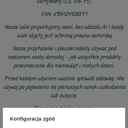
certyfikaty (CE, EN-71).
EAN: 6954124928877
Nasze lalki projektujemy sami, bez udziału AI i każdy
wzór objęty jest ochroną prawno-autorską
Nasze przytulanki i plecaki należy używać pod
nadzorem osoby dorosłej - jak wszystkie produkty
przeznaczone dla niemowląt i małych dzieci.
Przed każdym użyciem uważnie sprawdź zabawkę. Nie
używaj po pojawieniu się pierwszych oznak uszkodzenia
lub zużycia.
Trzymać z daleka od ognia.
Konfiguracja zgód