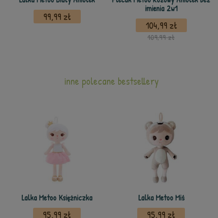
imienia 2w1
99,99 zł
104,99 zł
109,99 zł
inne polecane bestsellery
Lalka Metoo Księżniczka
Lalka Metoo Miś
95,99 zł
95,99 zł