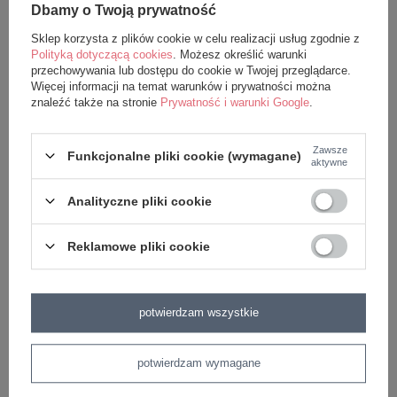
Dbamy o Twoją prywatność
z tej samej serii
Sklep korzysta z plików cookie w celu realizacji usług zgodnie z
Polityką dotyczącą cookies
. Możesz określić warunki
przechowywania lub dostępu do cookie w Twojej przeglądarce.
Więcej informacji na temat warunków i prywatności można
znaleźć także na stronie
Prywatność i warunki Google
.
Zawsze
Funkcjonalne pliki cookie (wymagane)
aktywne
Analityczne pliki cookie
Reklamowe pliki cookie
Lalka Metoo Aniołek XL 70 cm
Lalka Metoo Mini Aniołek
142,99 zł
45,99 zł
potwierdzam wszystkie
potwierdzam wymagane