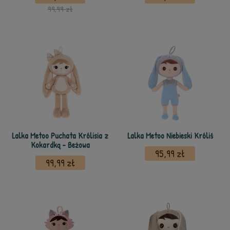
99,99 zł
Lalka Metoo Puchata Królisia z
Lalka Metoo Niebieski Króliś
Kokardką - Beżowa
95,99 zł
99,99 zł