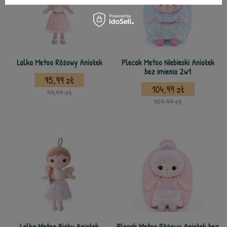
Lalka Metoo Różowy Aniołek
Plecak Metoo Niebieski Aniołek
bez imienia 2w1
95,99 zł
104,99 zł
99,99 zł
109,99 zł
Lalka Metoo Biały Aniołek
Plecak Metoo Różowy Aniołek bez