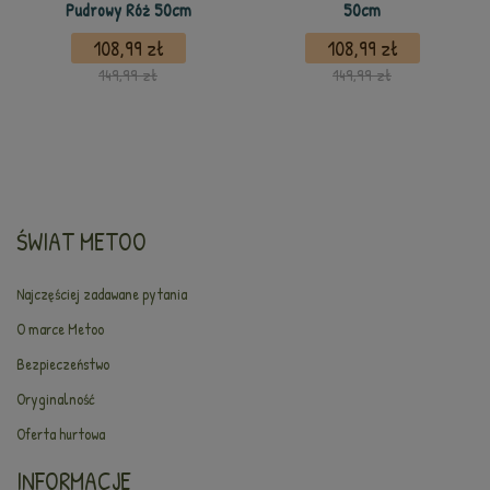
Pudrowy Róż 50cm
50cm
108,99 zł
108,99 zł
149,99 zł
149,99 zł
ŚWIAT METOO
Najczęściej zadawane pytania
O marce Metoo
Bezpieczeństwo
Oryginalność
Oferta hurtowa
INFORMACJE