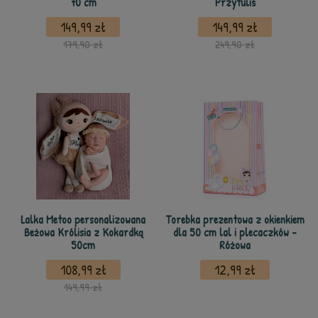
70 cm
Przytuliś
149,99 zł
149,99 zł
179,90 zł
249,90 zł
Lalka Metoo personalizowana
Torebka prezentowa z okienkiem
Beżowa Królisia z Kokardką
dla 50 cm lal i plecaczków -
50cm
Różowa
108,99 zł
12,99 zł
149,99 zł