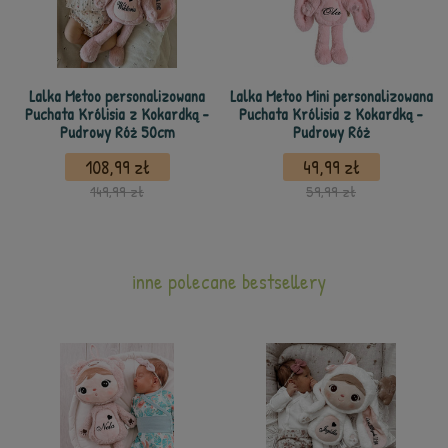
Lalka Metoo personalizowana
Lalka Metoo Mini personalizowana
Puchata Królisia z Kokardką -
Puchata Królisia z Kokardką -
Pudrowy Róż 50cm
Pudrowy Róż
108,99 zł
49,99 zł
149,99 zł
59,99 zł
inne polecane bestsellery