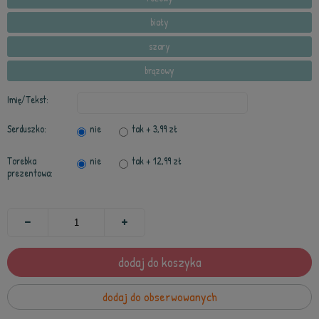
biały
szary
brązowy
Imię/Tekst:
Serduszko:
nie
tak
+ 3,99 zł
Torebka
nie
tak
+ 12,99 zł
prezentowa:
dodaj do koszyka
dodaj do obserwowanych