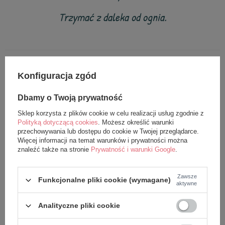
Trzymać z daleka od ognia.
Konfiguracja zgód
z tej samej serii
Dbamy o Twoją prywatność
Sklep korzysta z plików cookie w celu realizacji usług zgodnie z
Polityką dotyczącą cookies
. Możesz określić warunki
przechowywania lub dostępu do cookie w Twojej przeglądarce.
Więcej informacji na temat warunków i prywatności można
znaleźć także na stronie
Prywatność i warunki Google
.
Zawsze
Funkcjonalne pliki cookie (wymagane)
aktywne
Lalka Metoo personalizowana
Metoo Zestaw Personalizowany
Analityczne pliki cookie
Puchata Królisia z Kokardką -
Puchata Różowa Królisia i Mini
Pudrowy Róż XL 70 cm
Lala