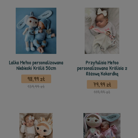
Lalka Metoo personalizowana
Przytulisia Metoo
Niebieski Króliś 50cm
personalizowana Królisia z
Różową Kokardką
98,99 zł
79,99 zł
139,99 zł
119,99 zł