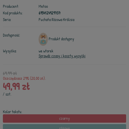
Producent:
Metoo
Kod produktu:
6954124929737
Seria:
Puchata Różowa Królisia
Dostępność:
Produkt dostępny
Wysyłka:
we wtorek
Sprawdź czasy i koszty wysyłki
69,99 zł
Oszczędzasz 29% (20,00 zł).
49,99 zł
/
szt.
Kolor tekstu:
czarny
różowy