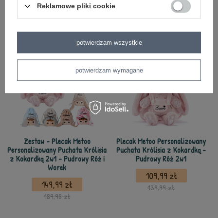
Reklamowe pliki cookie
149,99 zł
129,99 zł
179,90 zł
149,90 zł
potwierdzam wszystkie
potwierdzam wymagane
Zestaw - Plecak Metoo
Plecak Metoo Personalizowany
Personalizowany Puchata Królisia
Puchata Królisia z Kokardką -
z Kokardką 2w1 - Pudrowy Róż i
Pudrowy Róż 2w1
Worek
109,99 zł
149,99 zł
139,99 zł
189,98 zł