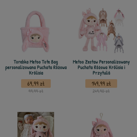
Torebka Metoo Tote Bag
Metoo Zestaw Personalizowany
personalizowana Puchata Różowa
Puchata Różowa Królisia i
Królisia
Przytuliś
69,99 zł
149,99 zł
99,99 zł
249,90 zł