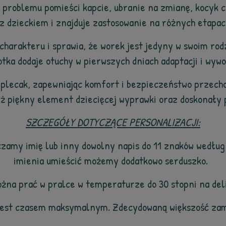
 problemu pomieści kapcie, ubranie na zmianę, kocyk czy
z dzieckiem i znajduje zastosowanie na różnych etapac
harakteru i sprawia, że worek jest jedyny w swoim rod
otka dodaje otuchy w pierwszych dniach adaptacji i wyw
 plecak, zapewniając komfort i bezpieczeństwo przec
eż piękny element dziecięcej wyprawki oraz doskonały
SZCZEGÓŁY DOTYCZĄCE PERSONALIZACJI:
zamy imię lub inny dowolny napis do 11 znaków według
imienia umieścić możemy dodatkowo serduszko.
żna prać w pralce w temperaturze do 30 stopni na de
jest czasem maksymalnym. Zdecydowaną większość zam