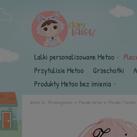
Lalki personalizowane Metoo
Plec
Przytulisie Metoo
Grzechotki
A
Produkty Metoo bez imienia
Jesteś tu:
Strona główna
Plecaki Metoo
Plecaki i Torebk