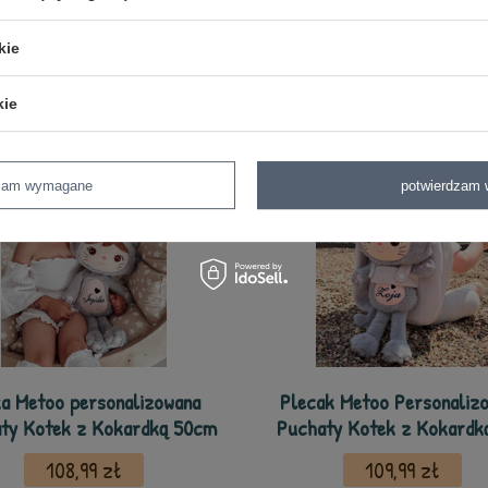
z tej samej serii
kie
kie
dzam wymagane
potwierdzam 
ka Metoo personalizowana
Plecak Metoo Personaliz
ty Kotek z Kokardką 50cm
Puchaty Kotek z Kokardk
108,99 zł
109,99 zł