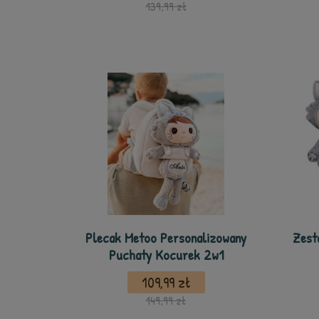
139,99 zł
Plecak Metoo Personalizowany
Zest
Puchaty Kocurek 2w1
109,99 zł
149,99 zł