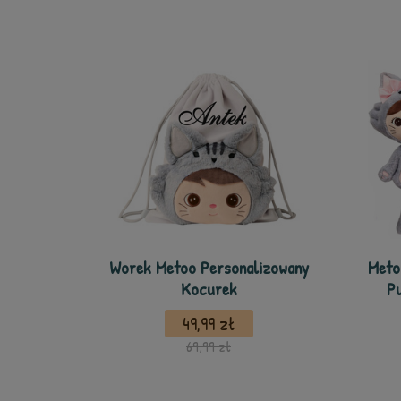
Worek Metoo Personalizowany
Meto
Kocurek
Pu
49,99 zł
69,99 zł