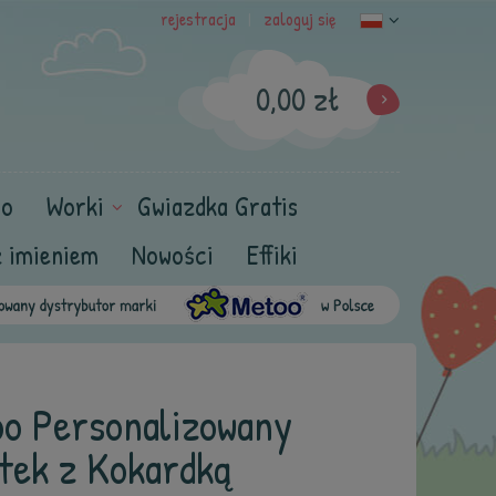
rejestracja
zaloguj się
|
0,00 zł
oo
Worki
Gwiazdka Gratis
z imieniem
Nowości
Effiki
o Personalizowany
tek z Kokardką