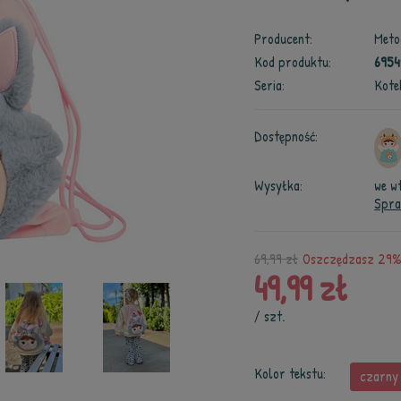
Producent:
Meto
Kod produktu:
6954
Seria:
Kote
Dostępność:
Wysyłka:
we w
Spra
69,99 zł
Oszczędzasz 29% 
49,99 zł
/
szt.
Kolor tekstu:
czarny