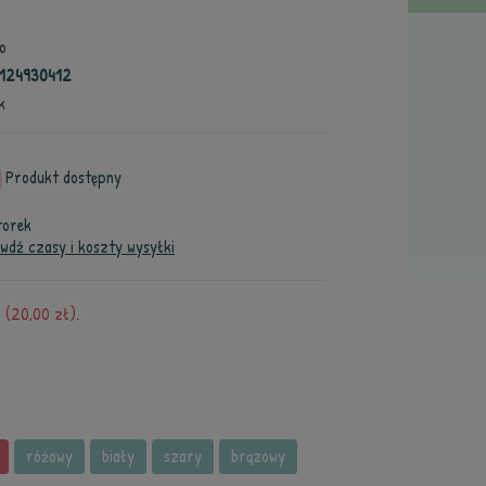
o
124930412
k
Produkt dostępny
torek
wdź czasy i koszty wysyłki
(20,00 zł).
różowy
biały
szary
brązowy