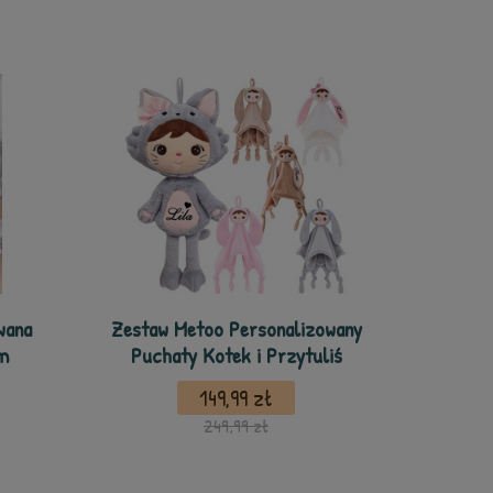
wana
Zestaw Metoo Personalizowany
m
Puchaty Kotek i Przytuliś
149,99 zł
249,99 zł