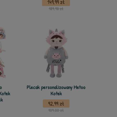
149,99 zł
189,98 zł
o
Plecak personalizowany Metoo
Kotek
Kotek
ek
92,99 zł
109,00 zł