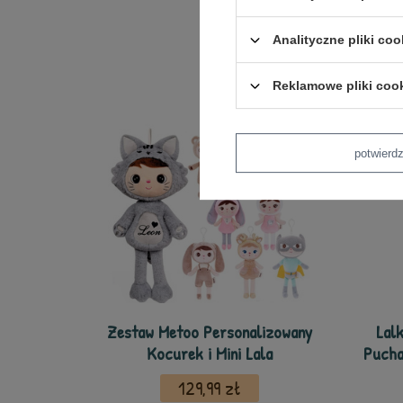
Analityczne pliki coo
Reklamowe pliki coo
potwier
Zestaw Metoo Personalizowany
Lal
Kocurek i Mini Lala
Pucha
129,99 zł