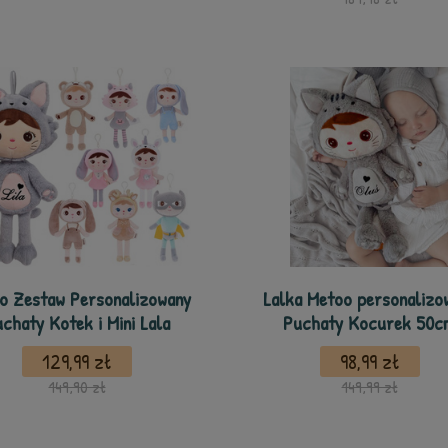
o Zestaw Personalizowany
Lalka Metoo personalizo
chaty Kotek i Mini Lala
Puchaty Kocurek 50c
129,99 zł
98,99 zł
149,90 zł
149,99 zł