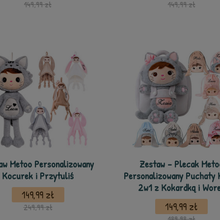
149,99 zł
149,99 zł
aw Metoo Personalizowany
Zestaw - Plecak Meto
Kocurek i Przytuliś
Personalizowany Puchaty 
2w1 z Kokardką i Wor
149,99 zł
149,99 zł
249,99 zł
189,98 zł