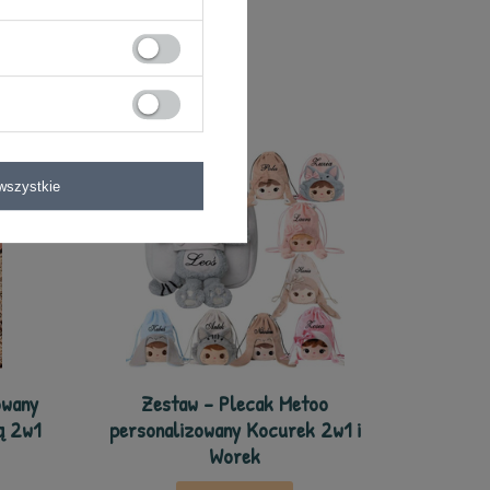
wszystkie
owany
Zestaw - Plecak Metoo
ą 2w1
personalizowany Kocurek 2w1 i
Worek