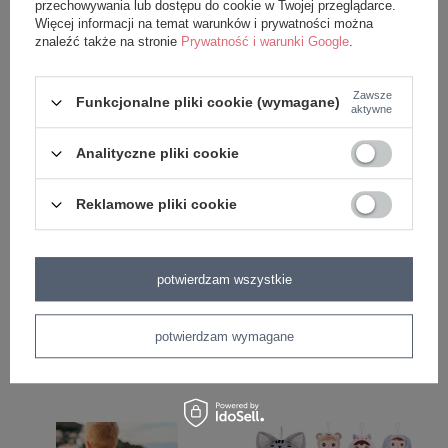
przechowywania lub dostępu do cookie w Twojej przeglądarce.
109,00 zł
149,99 zł
Więcej informacji na temat warunków i prywatności można
znaleźć także na stronie
Prywatność i warunki Google
.
Zawsze
Funkcjonalne pliki cookie (wymagane)
aktywne
Analityczne pliki cookie
Reklamowe pliki cookie
Plecak Metoo Personalizowany
Zestaw - Plecak Metoo
Puchaty Kotek z Kokardką 2w1
personalizowany Kocurek 2w1 i
potwierdzam wszystkie
Worek
109,99 zł
149,99 zł
149,99 zł
potwierdzam wymagane
189,98 zł