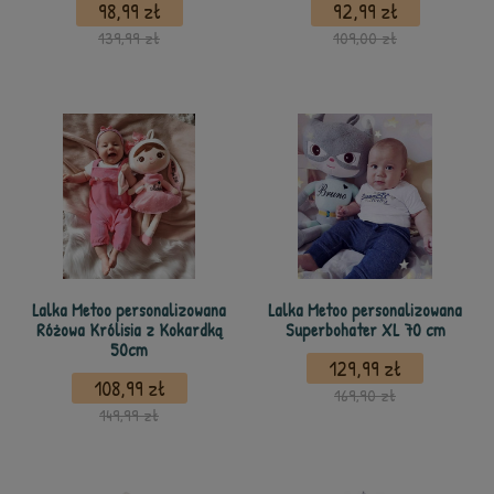
98,99 zł
92,99 zł
139,99 zł
109,00 zł
Lalka Metoo personalizowana
Lalka Metoo personalizowana
Różowa Królisia z Kokardką
Superbohater XL 70 cm
50cm
129,99 zł
108,99 zł
169,90 zł
149,99 zł