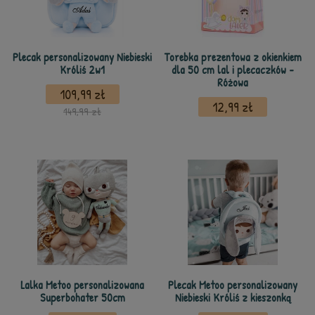
Plecak personalizowany Niebieski
Torebka prezentowa z okienkiem
Króliś 2w1
dla 50 cm lal i plecaczków -
Różowa
109,99 zł
12,99 zł
149,99 zł
Lalka Metoo personalizowana
Plecak Metoo personalizowany
Superbohater 50cm
Niebieski Króliś z kieszonką