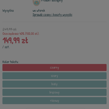
Produkt dostępny
Wysyłka:
we wtorek
Sprawdź czasy i koszty wysyłki
249,99 zł
Oszczędzasz 40% (100,00 zł).
149,99 zł
/
szt.
Kolor tekstu:
czarny
szary
biały
brązowy
różowy