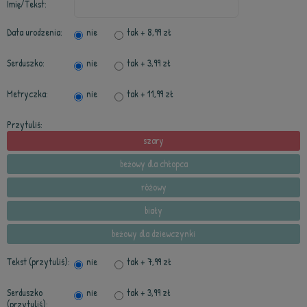
Imię/Tekst:
Data urodzenia:
nie
tak
+ 8,99 zł
Serduszko:
nie
tak
+ 3,99 zł
Metryczka:
nie
tak
+ 11,99 zł
Przytuliś:
szary
beżowy dla chłopca
różowy
biały
beżowy dla dziewczynki
Tekst (przytuliś):
nie
tak
+ 7,99 zł
Serduszko
nie
tak
+ 3,99 zł
(przytuliś):