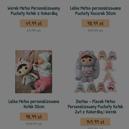
Worek Metoo Personalizowany
Lalka Metoo personalizowana
Puchaty Kotek z Kokardką
Puchaty Kocurek 50cm
49,99 zł
98,99 zł
69,99 zł
149,99 zł
Lalka Metoo personalizowana
Zestaw - Plecak Metoo
Kotek 50cm
Personalizowany Puchaty Kotek
2w1 z Kokardką i Worek
98,99 zł
149,99 zł
139,99 zł
189,98 zł