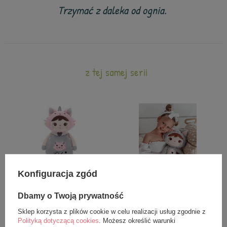
Trzymać z daleka od ognia.
z tej samej serii
Konfiguracja zgód
Plecak personalizowany Metoo
Lalka Metoo personalizowana
Dbamy o Twoją prywatność
Kotek
Puchaty Kotek z Kokardką 50cm
Sklep korzysta z plików cookie w celu realizacji usług zgodnie z
92,99 zł
108,99 zł
Polityką dotyczącą cookies
. Możesz określić warunki