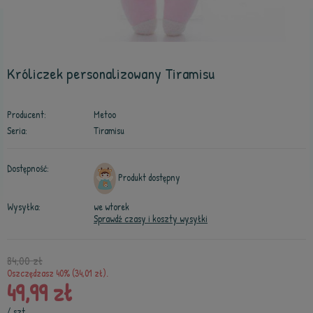
Króliczek personalizowany Tiramisu
Producent:
Metoo
Seria:
Tiramisu
Dostępność:
Produkt dostępny
Wysyłka:
we wtorek
Sprawdź czasy i koszty wysyłki
84,00 zł
Oszczędzasz 40% (34,01 zł).
49,99 zł
/
szt.