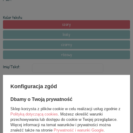
Kolor tekstu:
szary
biały
czarny
różowy
Imię/Tekst:
Data urodzenia:
nie
tak
+ 8,99 zł
Konfiguracja zgód
Serduszko:
nie
tak
+ 3,99 zł
Dbamy o Twoją prywatność
Sklep korzysta z plików cookie w celu realizacji usług zgodnie z
Polityką dotyczącą cookies
. Możesz określić warunki
przechowywania lub dostępu do cookie w Twojej przeglądarce.
Więcej informacji na temat warunków i prywatności można
znaleźć także na stronie
Prywatność i warunki Google
.