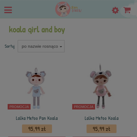
koala girl and boy
Sortuj
po nazwie rosnąco
PROMOCJA
PROMOCJA
Lalka Metoo Pan Koala
Lalka Metoo Koala
95,99 zł
95,99 zł