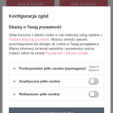
dodaj do koszyka
dodaj do koszyka
Konfiguracja zgód
Dbamy o Twoją prywatność
Sklep korzysta z plików cookie w celu realizacji usług zgodnie z
Polityką dotyczącą cookies
. Możesz określić warunki
przechowywania lub dostępu do cookie w Twojej przeglądarce.
Więcej informacji na temat warunków i prywatności można
znaleźć także na stronie
Prywatność i warunki Google
.
Lala Metoo Koala XL
Torebka Metoo Koala
Zawsze
Funkcjonalne pliki cookie (wymagane)
aktywne
129,99 zł
59,99 zł
Analityczne pliki cookie
dodaj do koszyka
dodaj do koszyka
Reklamowe pliki cookie