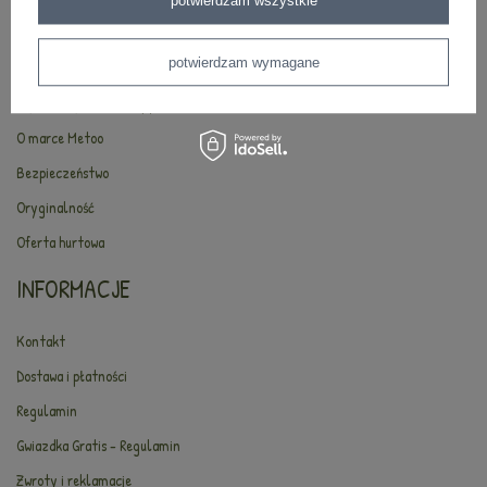
potwierdzam wszystkie
ŚWIAT METOO
potwierdzam wymagane
Najczęściej zadawane pytania
O marce Metoo
Bezpieczeństwo
Oryginalność
Oferta hurtowa
INFORMACJE
Kontakt
Dostawa i płatności
Regulamin
Gwiazdka Gratis - Regulamin
Zwroty i reklamacje