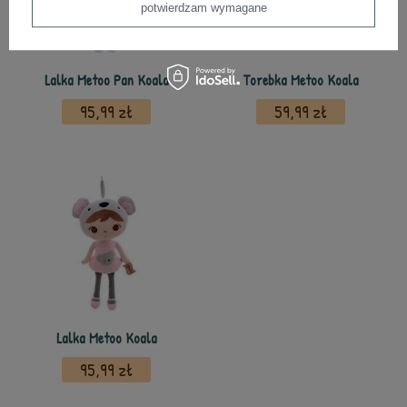
potwierdzam wymagane
Lalka Metoo Pan Koala
Torebka Metoo Koala
95,99 zł
59,99 zł
Lalka Metoo Koala
95,99 zł