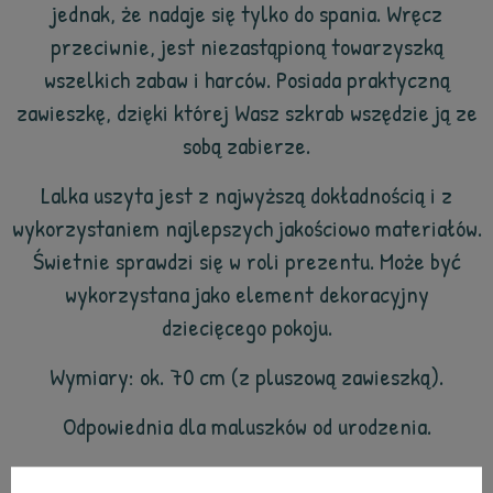
jednak, że nadaje się tylko do spania. Wręcz
przeciwnie, jest niezastąpioną towarzyszką
wszelkich zabaw i harców. Posiada praktyczną
zawieszkę, dzięki której Wasz szkrab wszędzie ją ze
sobą zabierze.
Lalka uszyta jest z najwyższą dokładnością i z
wykorzystaniem najlepszych jakościowo materiałów.
Świetnie sprawdzi się w roli prezentu. Może być
wykorzystana jako element dekoracyjny
dziecięcego pokoju.
Wymiary: ok. 70 cm (z pluszową zawieszką).
Odpowiednia dla maluszków od urodzenia.