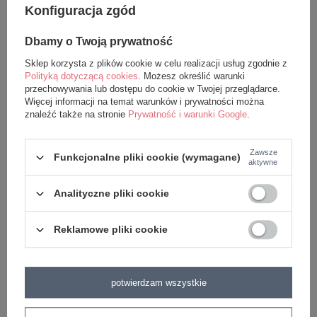
Konfiguracja zgód
Lalki Metoo pokochały dzieci na całym świecie (i my
też). Wszystkie produkty w naszym sklepie są
Dbamy o Twoją prywatność
oryginalne i pochodzą bezpośrednio od producenta.
Sklep korzysta z plików cookie w celu realizacji usług zgodnie z
Polityką dotyczącą cookies
. Możesz określić warunki
Aby mieć pewność, że są w 100% bezpieczne
przechowywania lub dostępu do cookie w Twojej przeglądarce.
poddaliśmy je szczegółowym testom i uzyskaliśmy
Więcej informacji na temat warunków i prywatności można
znaleźć także na stronie
Prywatność i warunki Google
.
odpowiednie certyfikaty (CE, EN-71).
Zawsze
Funkcjonalne pliki cookie (wymagane)
aktywne
Analityczne pliki cookie
z tej samej serii
Reklamowe pliki cookie
potwierdzam wszystkie