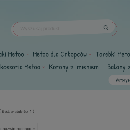
aki Metoo
Metoo dla Chłopców
Torebki Met
kcesoria Metoo
Korony z imieniem
Balony 
( ilość produktów:
1
)
o nazwie rosnąco