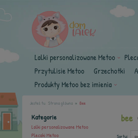
Lalki personalizowane Metoo
Plec
Przytulisie Metoo
Grzechotki
A
Produkty Metoo bez imienia
Jesteś tu:
Strona główna
Bee
bee
Kategorie
Lalki personalizowane Metoo
Plecaki Metoo
Sortuj
p