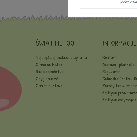
potwier
ŚWIAT METOO
INFORMACJE
Najczęściej zadawane pytania
Kontakt
O marce Metoo
Dostawa i płatności
Bezpieczeństwo
Regulamin
Oryginalność
Gwiazdka Gratis - 
Oferta hurtowa
Zwroty i reklamacj
Polityka prywatnośc
Polityka dotycząca 