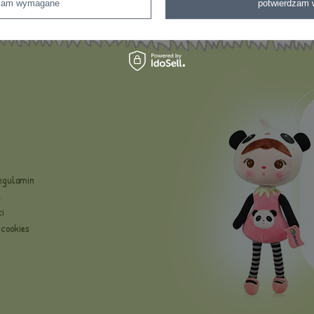
dzam wymagane
potwierdzam 
Regulamin
e
i
cookies