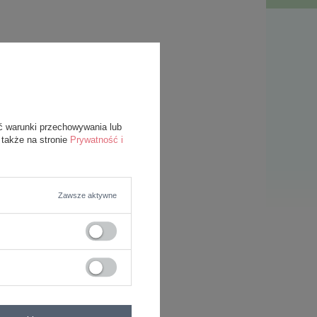
ć warunki przechowywania lub
 także na stronie
Prywatność i
Zawsze aktywne