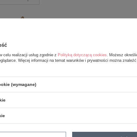
ość
w celu realizacji usług zgodnie z
Polityką dotyczącą cookies
. Możesz określi
eglądarce. Więcej informacji na temat warunków i prywatności można znaleźć
alka Metoo Pszczółka
cookie (wymagane)
79,99 zł
kie
dodaj do koszyka
kie