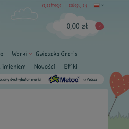
rejestracja
zaloguj się
|
0,00 zł
oo
Worki
Gwiazdka Gratis
z imieniem
Nowości
Effiki