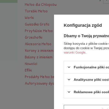
Metoo dla Chłopców
Torebki Metoo
Worki
Gwiazdka Gratis
Konfiguracja zgód
Przytulisie Metoo
Dbamy o Twoją prywatn
Grzechotki
Akcesoria Metoo
Sklep korzysta z plików cookie 
dostępu do cookie w Twojej prz
Korony z imieniem
warunki Google
.
Balony z imieniem
Nowości
L
Funkcjonalne pliki 
Effiki
Produkty Metoo bez imienia
Analityczne pliki coo
Autoryzowany dystrybutor
Reklamowe pliki coo