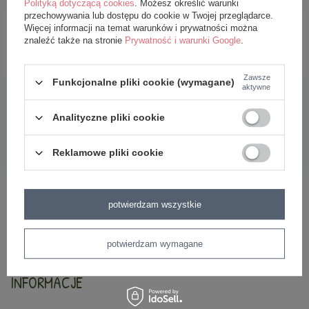
Polityką dotyczącą cookies
. Możesz określić warunki
przechowywania lub dostępu do cookie w Twojej przeglądarce.
dodaj do koszyka
dodaj do koszyka
Więcej informacji na temat warunków i prywatności można
znaleźć także na stronie
Prywatność i warunki Google
.
Zawsze
Funkcjonalne pliki cookie (wymagane)
aktywne
Analityczne pliki cookie
ŚWIAT METOO
Reklamowe pliki cookie
Najczęściej zadawane pytania
O marce Metoo
potwierdzam wszystkie
Bezpieczeństwo
Oryginalność
potwierdzam wymagane
Oferta hurtowa
INFORMACJE