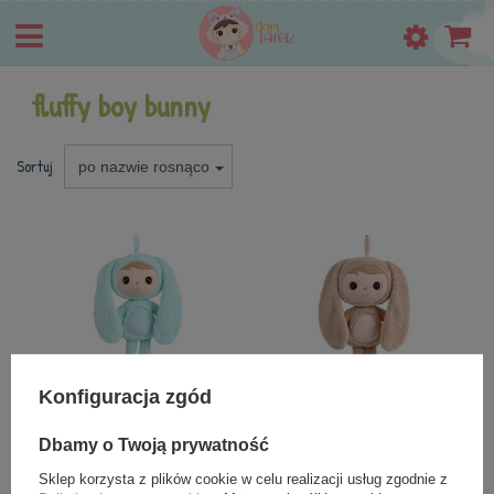
fluffy boy bunny
Sortuj
po nazwie rosnąco
NOWOŚĆ
NOWOŚĆ
Konfiguracja zgód
Lalka Metoo Puchaty Króliś
Lalka Metoo Puchaty Króliś
Miętowy 50cm
Beżowy 50cm
Dbamy o Twoją prywatność
99,99 zł
99,99 zł
Sklep korzysta z plików cookie w celu realizacji usług zgodnie z