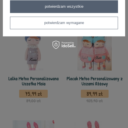
98,99 zł
69,99 zł
potwierdzam wszystkie
145,00 zł
87,00 zł
potwierdzam wymagane
Lalka Metoo Personalizowana
Plecak Metoo Personalizowany z
Uszatka Misia
Uszami Różowy
75,99 zł
89,99 zł
89,00 zł
105,90 zł