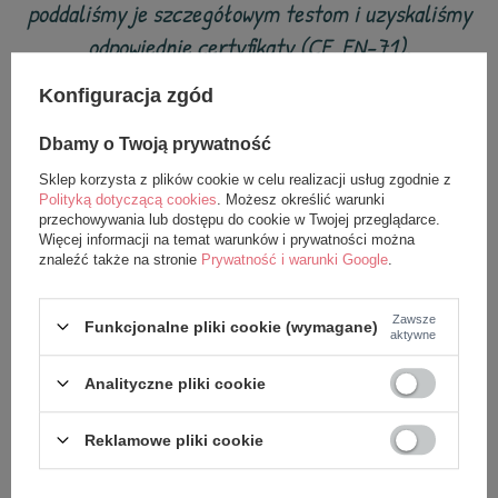
poddaliśmy je szczegółowym testom i uzyskaliśmy
odpowiednie certyfikaty (CE, EN-71).
Konfiguracja zgód
Dbamy o Twoją prywatność
z tej samej serii
Sklep korzysta z plików cookie w celu realizacji usług zgodnie z
Polityką dotyczącą cookies
. Możesz określić warunki
przechowywania lub dostępu do cookie w Twojej przeglądarce.
Więcej informacji na temat warunków i prywatności można
znaleźć także na stronie
Prywatność i warunki Google
.
Zawsze
Funkcjonalne pliki cookie (wymagane)
aktywne
Analityczne pliki cookie
Reklamowe pliki cookie
Lalka Metoo Personalizowana
Lalka Metoo Personalizowana
Uszatka w Szarej Sukience XL
Uszatka w Fioletowej Sukience