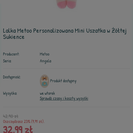
Lalka Metoo Personalizowana Mini Uszatka w Żółtej
Sukience
Producent:
Metoo
Seria:
Angela
Dostępność:
Produkt dostępny
Wysyłka:
we wtorek
Sprawdź czasy i koszty wysyłki
42,90 zł
Oszczędzasz 23% (9,91 zł).
32,99 zł