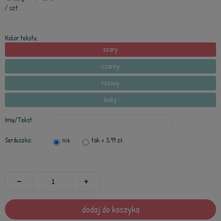
/
szt.
Kolor tekstu:
szary
czarny
różowy
biały
Imię/Tekst:
Serduszko:
nie
tak
+ 3,99 zł
dodaj do koszyka