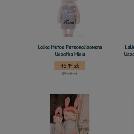
Lalka Metoo Personalizowana
Lal
Uszatka Misia
Usza
75,99 zł
89,00 zł