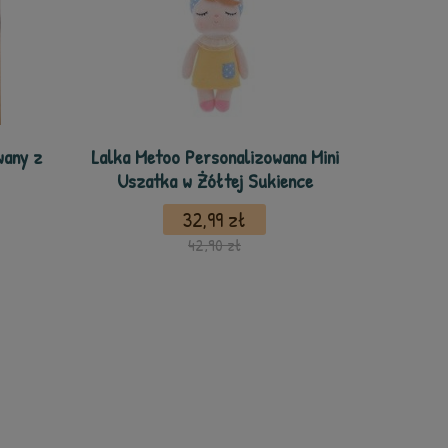
wany z
Lalka Metoo Personalizowana Mini
Uszatka w Żółtej Sukience
32,99 zł
42,90 zł