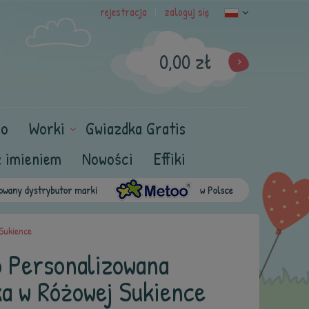
rejestracja
zaloguj się
|
0,00 zł
oo
Worki
Gwiazdka Gratis
z imieniem
Nowości
Effiki
 Sukience
o Personalizowana
a w Różowej Sukience