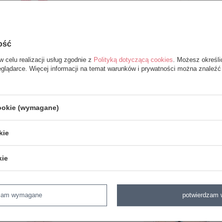
ość
w celu realizacji usług zgodnie z
Polityką dotyczącą cookies
. Możesz określi
eglądarce. Więcej informacji na temat warunków i prywatności można znaleźć
ka Metoo Personalizowana
Lalka Metoo Personalizowan
cookie (wymagane)
zatka w Szarej Sukience
Uszatka w Szarej Sukie
kie
75,99 zł
32,99 zł
87,00 zł
42,90 zł
kie
dzam wymagane
potwierdzam 