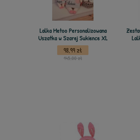
Lalka Metoo Personalizowana
Zesta
Uszatka w Szarej Sukience XL
Lal
98,99 zł
145,00 zł