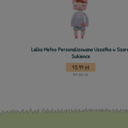
Lalka Metoo Personalizowana Uszatka w Szare
Sukience
75,99 zł
87,00 zł