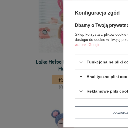
Konfiguracja zgód
Dbamy o Twoją prywatn
Sklep korzysta z plików cookie 
dostępu do cookie w Twojej prz
warunki Google
.
Lalka Metoo Personalizowana
Lal
Funkcjonalne pliki 
Mulatka
Us
Analityczne pliki coo
75,99 zł
87,00 zł
Reklamowe pliki coo
potwier