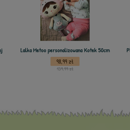
j
Lalka Metoo personalizowana Kotek 50cm
P
98,99 zł
139,99 zł