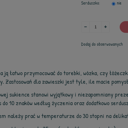
Serduszko:
nie
Dodaj do obserwowanych
a ją łatwo przymocować do torebki, wózka, czy łóżeczka.
y. Zastosowań dla zawieszki jest tyle, ile macie pomysł
owej sukience stanowi wyjątkowy i niezapomniany prez
s do 10 znaków według życzenia oraz dodatkowo serdus
sem należy prać w temperaturze do 30 stopni na delik