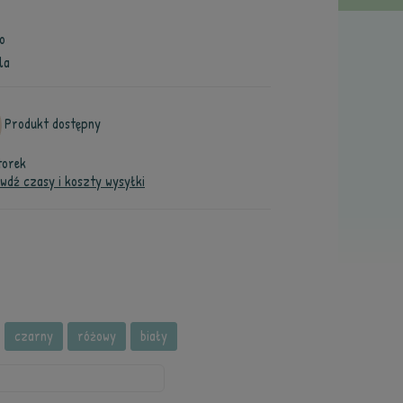
o
la
Produkt dostępny
torek
wdź czasy i koszty wysyłki
czarny
różowy
biały