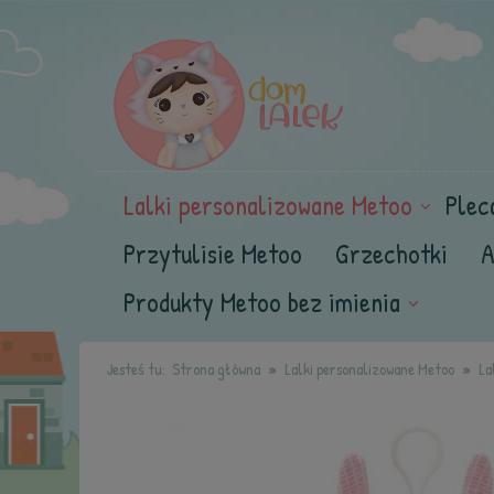
Lalki personalizowane Metoo
Plec
Przytulisie Metoo
Grzechotki
A
Produkty Metoo bez imienia
Jesteś tu:
Strona główna
Lalki personalizowane Metoo
La