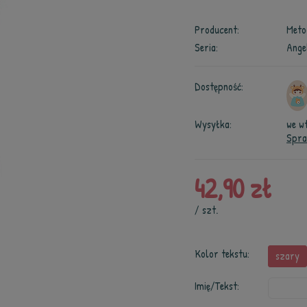
Producent:
Meto
Seria:
Ange
Dostępność:
Wysyłka:
we w
Spra
42,90 zł
/
szt.
Kolor tekstu:
szary
Imię/Tekst: