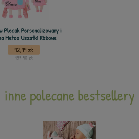
w Plecak Personalizowany i
ka Metoo Uszatki Różowe
92,99 zł
159,90 zł
inne polecane bestsellery