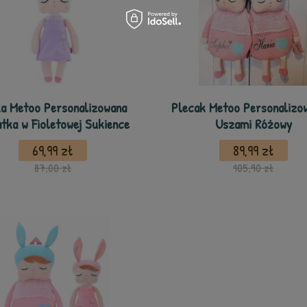
ka Metoo Personalizowana
Plecak Metoo Personalizo
tka w Fioletowej Sukience
Uszami Różowy
69,99 zł
89,99 zł
87,00 zł
105,90 zł