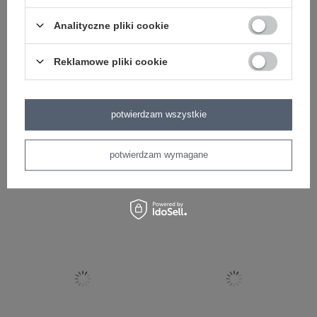
Analityczne pliki cookie
Reklamowe pliki cookie
potwierdzam wszystkie
Metoo Beżowe Serduszko XL z
Beżowy Miś Metoo z imieniem
personalizacją
potwierdzam wymagane
22,99 zł
69,99 zł