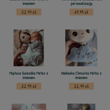
imieniem
personalizacją
22,99 zł
69,99 zł
Miętowa Gwiazdka Metoo z
Niebieska Chmurka Metoo z
imieniem
imieniem
22,99 zł
22,99 zł