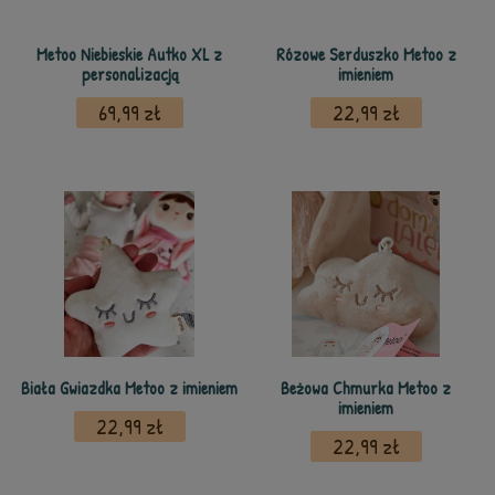
Metoo Niebieskie Autko XL z
Rózowe Serduszko Metoo z
personalizacją
imieniem
69,99 zł
22,99 zł
Biała Gwiazdka Metoo z imieniem
Beżowa Chmurka Metoo z
imieniem
22,99 zł
22,99 zł