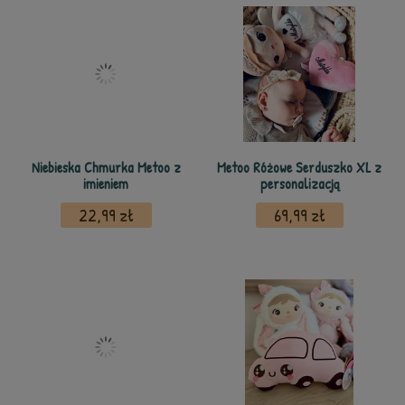
Niebieska Chmurka Metoo z
Metoo Różowe Serduszko XL z
imieniem
personalizacją
22,99 zł
69,99 zł