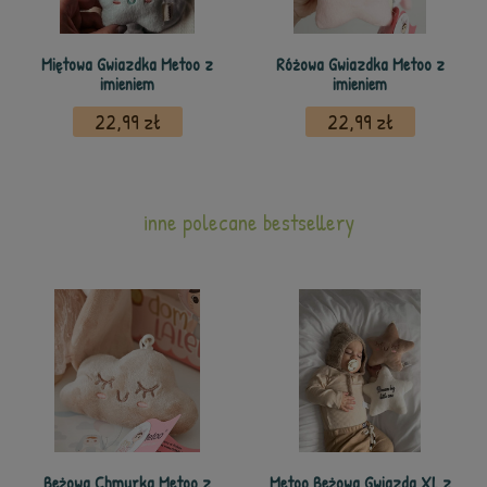
Miętowa Gwiazdka Metoo z
Różowa Gwiazdka Metoo z
imieniem
imieniem
22,99 zł
22,99 zł
inne polecane bestsellery
Beżowa Chmurka Metoo z
Metoo Beżowa Gwiazda XL z