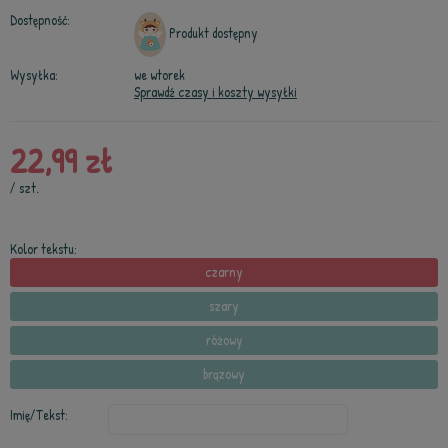
Dostępność:
Produkt dostępny
Wysyłka:
we wtorek
Sprawdź czasy i koszty wysyłki
22,99 zł
/
szt.
Kolor tekstu:
czarny
szary
różowy
brązowy
Imię/Tekst: