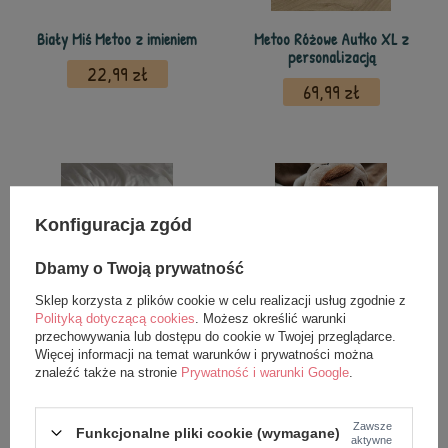
Biały Miś Metoo z imieniem
Metoo Różowe Autko XL z
personalizacją
22,99 zł
69,99 zł
Konfiguracja zgód
Dbamy o Twoją prywatność
Sklep korzysta z plików cookie w celu realizacji usług zgodnie z
Polityką dotyczącą cookies
. Możesz określić warunki
przechowywania lub dostępu do cookie w Twojej przeglądarce.
Metoo Beżowa Gwiazda XL z
Beżowe Serduszko Metoo z
Więcej informacji na temat warunków i prywatności można
personalizacją
imieniem
znaleźć także na stronie
Prywatność i warunki Google
.
69,99 zł
22,99 zł
Zawsze
Funkcjonalne pliki cookie (wymagane)
aktywne