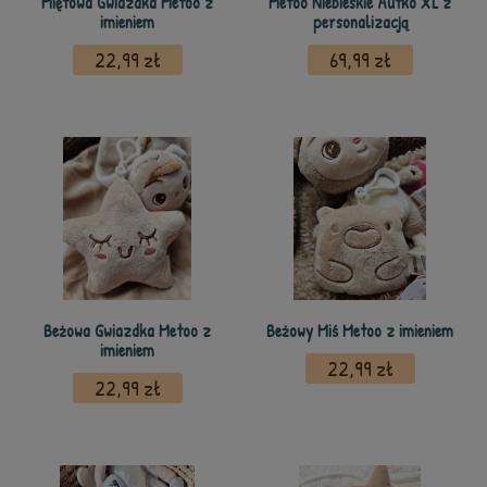
Miętowa Gwiazdka Metoo z
Metoo Niebieskie Autko XL z
imieniem
personalizacją
22,99 zł
69,99 zł
Beżowa Gwiazdka Metoo z
Beżowy Miś Metoo z imieniem
imieniem
22,99 zł
22,99 zł