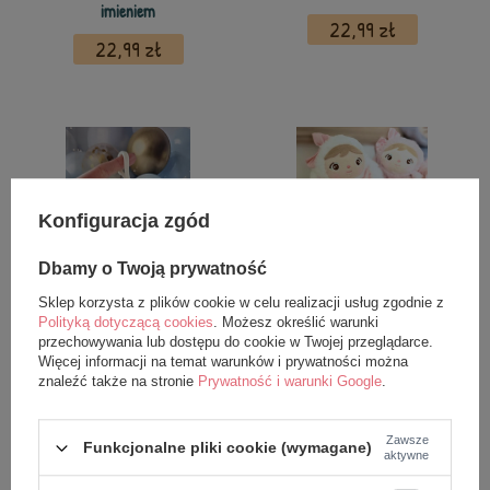
imieniem
22,99 zł
22,99 zł
Konfiguracja zgód
Dbamy o Twoją prywatność
Sklep korzysta z plików cookie w celu realizacji usług zgodnie z
Biały Miś Metoo z imieniem
Metoo Różowe Autko XL z
Polityką dotyczącą cookies
. Możesz określić warunki
personalizacją
przechowywania lub dostępu do cookie w Twojej przeglądarce.
22,99 zł
Więcej informacji na temat warunków i prywatności można
69,99 zł
znaleźć także na stronie
Prywatność i warunki Google
.
Zawsze
Funkcjonalne pliki cookie (wymagane)
aktywne