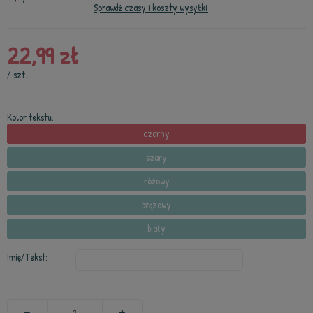
Sprawdź czasy i koszty wysyłki
22,99 zł
/
szt.
Kolor tekstu:
czarny
szary
różowy
brązowy
biały
Imię/Tekst: