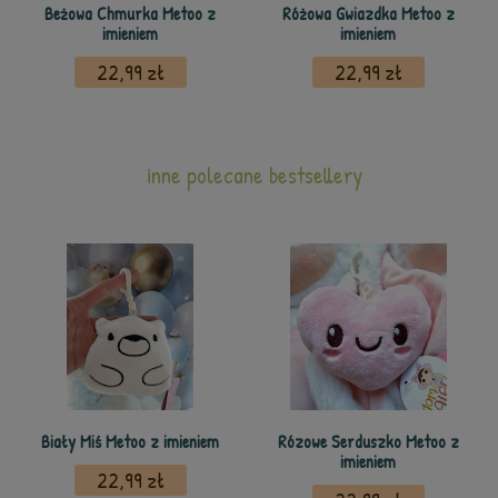
Beżowa Chmurka Metoo z
Różowa Gwiazdka Metoo z
imieniem
imieniem
22,99 zł
22,99 zł
inne polecane bestsellery
Biały Miś Metoo z imieniem
Rózowe Serduszko Metoo z
imieniem
22,99 zł