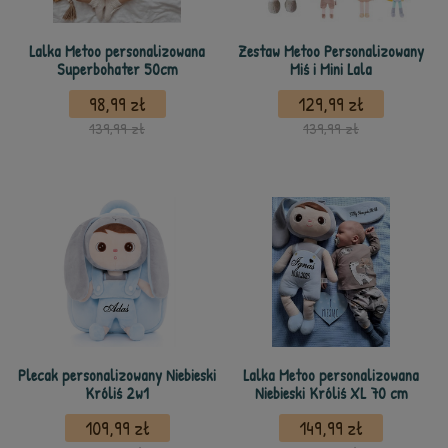
Lalka Metoo personalizowana
Zestaw Metoo Personalizowany
Superbohater 50cm
Miś i Mini Lala
98,99 zł
129,99 zł
139,99 zł
139,99 zł
Plecak personalizowany Niebieski
Lalka Metoo personalizowana
Króliś 2w1
Niebieski Króliś XL 70 cm
109,99 zł
149,99 zł