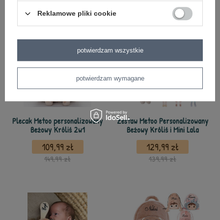
Reklamowe pliki cookie
potwierdzam wszystkie
potwierdzam wymagane
Plecak Metoo personalizowany
Zestaw Metoo Personalizowany
Beżowy Króliś 2w1
Beżowy Króliś i Mini Lala
109,99 zł
129,99 zł
149,99 zł
139,99 zł