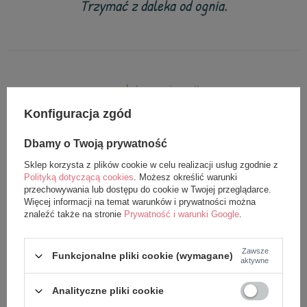
Trzymać z daleka od ognia.
z tej samej serii
Konfiguracja zgód
Dbamy o Twoją prywatność
Sklep korzysta z plików cookie w celu realizacji usług zgodnie z
Polityką dotyczącą cookies
. Możesz określić warunki
przechowywania lub dostępu do cookie w Twojej przeglądarce.
Więcej informacji na temat warunków i prywatności można
znaleźć także na stronie
Prywatność i warunki Google
.
Plecak Metoo personalizowany
Lalka Metoo personalizowana
Zawsze
Funkcjonalne pliki cookie (wymagane)
aktywne
Beżowy Króliś z kieszonką
Beżowy Króliś XL 70 cm
92,99 zł
149,99 zł
Analityczne pliki cookie
109,00 zł
179,99 zł