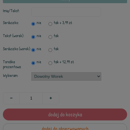
Imię/Tekst:
Serduszko:
nie
tak
+ 3,99 zł
Tekst (worek):
nie
tak
Serduszko (worek):
nie
tak
Torebka
nie
tak
+ 12,99 zł
prezentowa:
Wybieram:
dodaj do koszyka
dodaj do obserwowanych