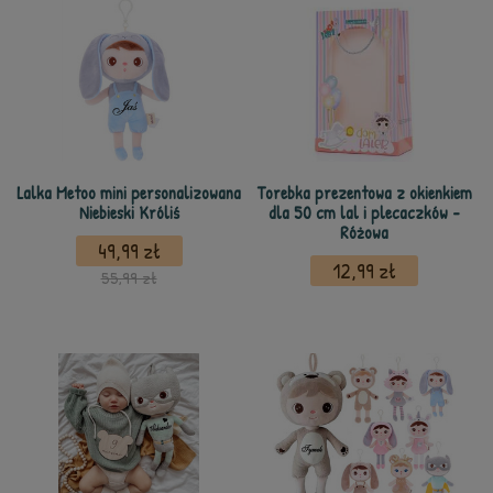
Lalka Metoo mini personalizowana
Torebka prezentowa z okienkiem
Niebieski Króliś
dla 50 cm lal i plecaczków -
Różowa
49,99 zł
12,99 zł
55,99 zł