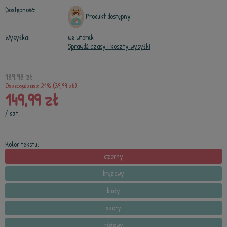
Dostępność:
Produkt dostępny
Wysyłka:
we wtorek
Sprawdź czasy i koszty wysyłki
189,98 zł
Oszczędzasz 21% (39,99 zł).
149,99 zł
/
szt.
Kolor tekstu:
czarny
brązowy
biały
szary
różowy