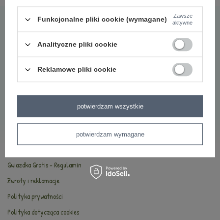
Najczęściej zadawane pytania
Zawsze
Funkcjonalne pliki cookie (wymagane)
aktywne
O marce Metoo
Bezpieczeństwo
Analityczne pliki cookie
Oryginalność
Reklamowe pliki cookie
Oferta hurtowa
INFORMACJE
potwierdzam wszystkie
Kontakt
Dostawa i płatności
potwierdzam wymagane
Regulamin
Gwiazdka Gratis - Regulamin
Zwroty i reklamacje
Polityka prywatności
Polityka dotycząca cookies