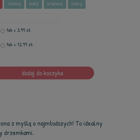
różowy
biały
brązowy
szary
tak
+ 3,99 zł
tak
+ 12,99 zł
dodaj do koszyka
zona z myślą o najmłodszych! To idealny
zy drzemkami.