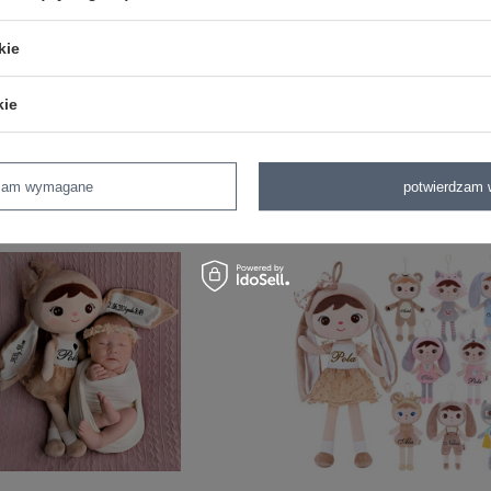
Trzymać z daleka od ognia.
kie
kie
z tej samej serii
dzam wymagane
potwierdzam 