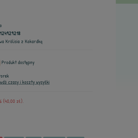
o
124929218
wa Królisia z Kokardką
Produkt dostępny
torek
wdź czasy i koszty wysyłki
 (40,00 zł).