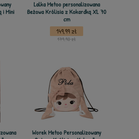
owany
Lalka Metoo personalizowana
 i Mini
Beżowa Królisia z Kokardką XL 70
cm
149,99 zł
179,90 zł
izowana
Worek Metoo Personalizowany