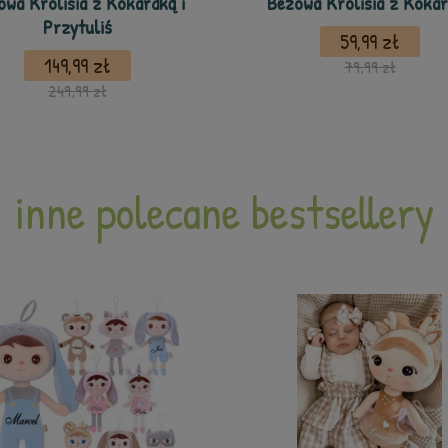
owa Królisia z Kokardką i
Beżowa Królisia z Koka
Przytuliś
59,99 zł
149,99 zł
79,99 zł
249,99 zł
inne polecane bestsellery