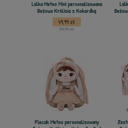
Lalka Metoo Mini personalizowana
Lal
Beżowa Królisia z Kokardką
Beżow
49,99 zł
59,99 zł
Plecak Metoo personalizowany
Zest