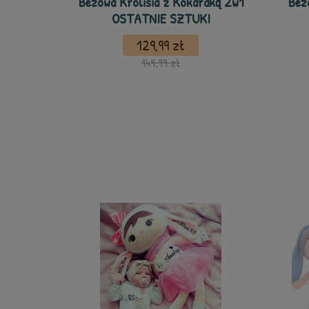
Beżowa Królisia z Kokardką 2w1
Beż
OSTATNIE SZTUKI
129,99 zł
149,99 zł