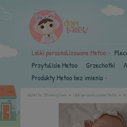
Lalki personalizowane Metoo
Plec
Przytulisie Metoo
Grzechotki
A
Produkty Metoo bez imienia
Jesteś tu:
Strona główna
Lalki personalizowane Metoo
Kr