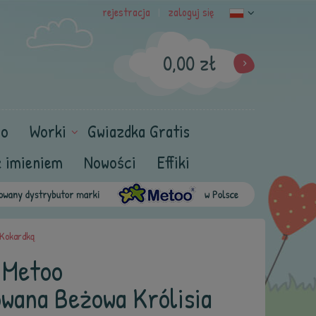
rejestracja
zaloguj się
|
0,00 zł
oo
Worki
Gwiazdka Gratis
z imieniem
Nowości
Effiki
 Kokardką
 Metoo
owana Beżowa Królisia