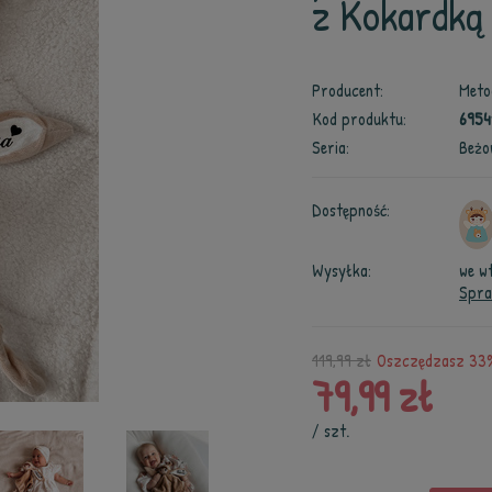
z Kokardką
Producent:
Meto
Kod produktu:
6954
Seria:
Beżo
Dostępność:
Wysyłka:
we w
Spra
119,99 zł
Oszczędzasz 33%
79,99 zł
/
szt.