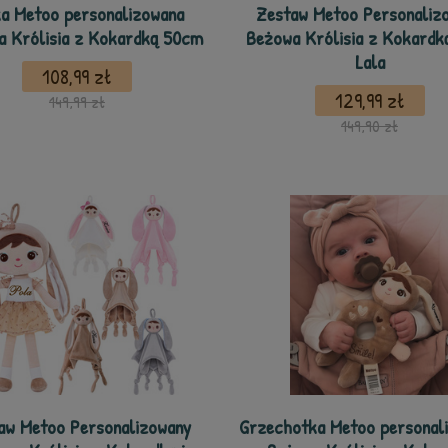
ka Metoo personalizowana
Zestaw Metoo Personaliz
a Królisia z Kokardką 50cm
Beżowa Królisia z Kokardką
Lala
108,99 zł
129,99 zł
149,99 zł
149,90 zł
aw Metoo Personalizowany
Grzechotka Metoo personal