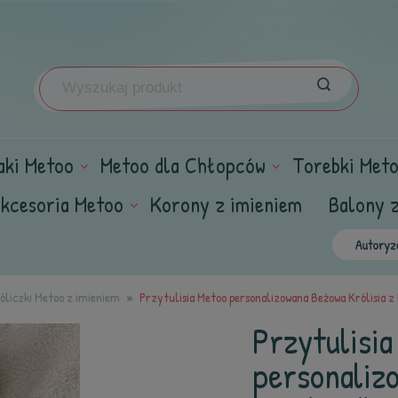
aki Metoo
Metoo dla Chłopców
Torebki Met
kcesoria Metoo
Korony z imieniem
Balony 
óliczki Metoo z imieniem
Przytulisia Metoo personalizowana Beżowa Królisia z
Przytulisia
personaliz