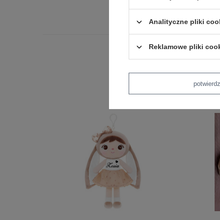
Analityczne pliki coo
Reklamowe pliki coo
potwier