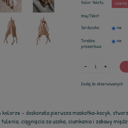
Kolor tekstu:
czarny
Imię/Tekst:
Serduszko:
nie
Torebka
nie
prezentowa:
Dodaj do obserwowanych
 kolorze – doskonała pierwsza maskotka-kocyk, stwor
 tulenia, ciągnięcia za uszka, ciumkania i zabawy międ