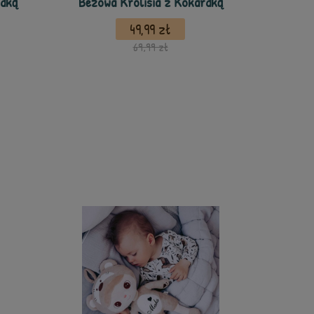
rdką
Beżowa Królisia z Kokardką
49,99 zł
69,99 zł