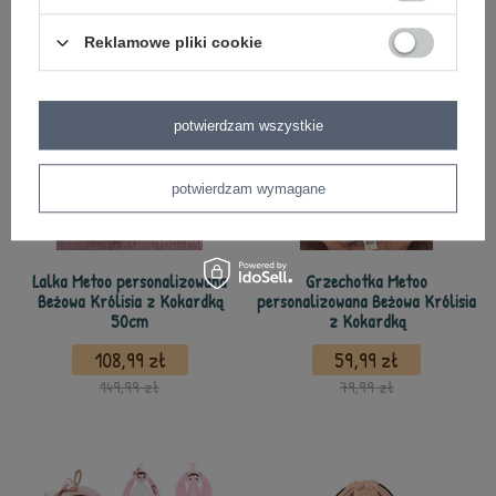
119,99 zł
149,90 zł
Reklamowe pliki cookie
potwierdzam wszystkie
potwierdzam wymagane
Lalka Metoo personalizowana
Grzechotka Metoo
Beżowa Królisia z Kokardką
personalizowana Beżowa Królisia
50cm
z Kokardką
108,99 zł
59,99 zł
149,99 zł
79,99 zł