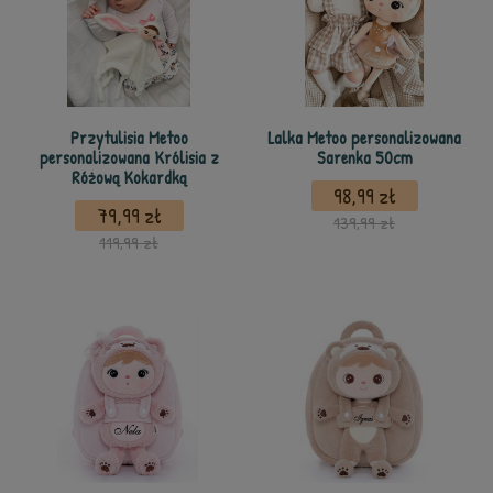
Przytulisia Metoo
Lalka Metoo personalizowana
personalizowana Królisia z
Sarenka 50cm
Różową Kokardką
98,99 zł
79,99 zł
139,99 zł
119,99 zł