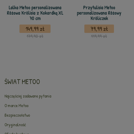
Lalka Metoo personalizowana
Przytulisia Metoo
Różowa Królisia z Kokardką XL
personalizowana Różowy
70 cm
Króliczek
149,99 zł
79,99 zł
179,90 zł
119,99 zł
ŚWIAT METOO
Najczęściej zadawane pytania
O marce Metoo
Bezpieczeństwo
Oryginalność