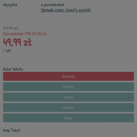
Wysyłka:
w poniedziałek
Sprawdź czasy i koszty wysyłki
59,99 zł
Oszczędzasz 17% (10,00 zł).
49,99 zł
/
szt.
Kolor tekstu:
brązowy
czarny
szary
różowy
biały
Imię/Tekst: