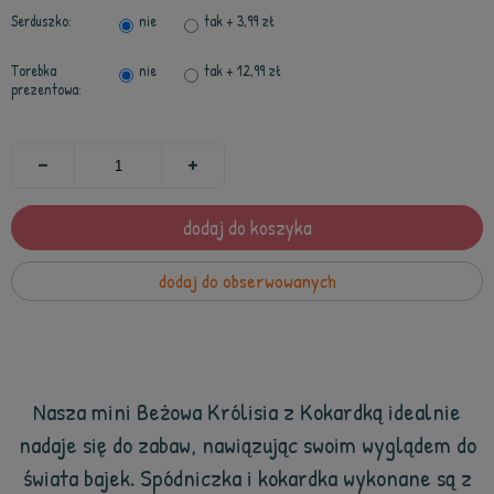
Serduszko:
nie
tak
+ 3,99 zł
Torebka
nie
tak
+ 12,99 zł
prezentowa:
dodaj do koszyka
dodaj do obserwowanych
Nasza mini Beżowa Królisia z Kokardką idealnie
nadaje się do zabaw, nawiązując swoim wyglądem do
świata bajek. Spódniczka i kokardka wykonane są z