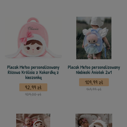
Plecak Metoo personalizowany
Plecak Metoo personalizowany
Różowa Królisia z Kokardką z
Niebieski Aniołek 2w1
kieszonką
109,99 zł
92,99 zł
149,99 zł
109,00 zł