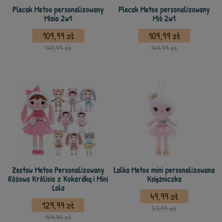
Plecak Metoo personalizowany
Plecak Metoo personalizowany
Misia 2w1
Miś 2w1
109,99 zł
109,99 zł
149,99 zł
149,99 zł
Zestaw Metoo Personalizowany
Lalka Metoo mini personalizowana
Różowa Królisia z Kokardką i Mini
Księżniczka
Lala
49,99 zł
129,99 zł
59,99 zł
149,99 zł