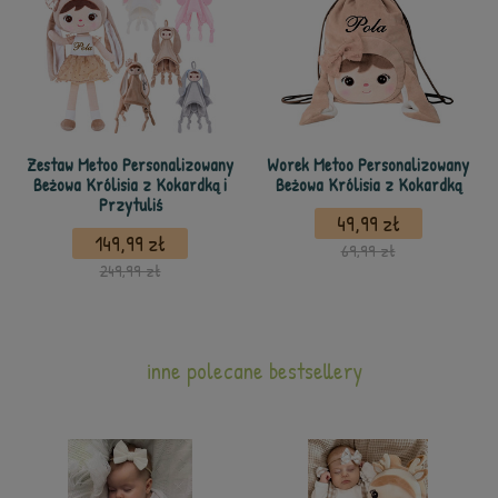
Zestaw Metoo Personalizowany
Worek Metoo Personalizowany
Beżowa Królisia z Kokardką i
Beżowa Królisia z Kokardką
Przytuliś
49,99 zł
149,99 zł
69,99 zł
249,99 zł
inne polecane bestsellery