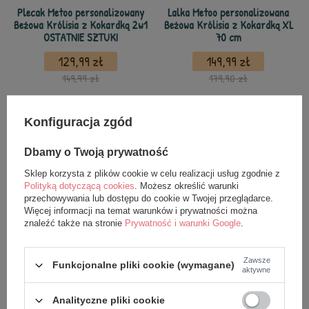
Plecak Metoo personalizowany
Lalka Metoo personalizowana
Beżowa Królisia z Kokardką 2w1
Beżowa Królisia z Kokardką XL
OSTATNIE SZTUKI
70 cm
129,99 zł
149,99 zł
149,99 zł
179,90 zł
Konfiguracja zgód
Dbamy o Twoją prywatność
Sklep korzysta z plików cookie w celu realizacji usług zgodnie z
Polityką dotyczącą cookies
. Możesz określić warunki
przechowywania lub dostępu do cookie w Twojej przeglądarce.
Więcej informacji na temat warunków i prywatności można
znaleźć także na stronie
Prywatność i warunki Google
.
Przytulisia Metoo
Zestaw Metoo Personalizowany
personalizowana Beżowa Królisia
Beżowa Królisia z Kokardką i Mini
Zawsze
Funkcjonalne pliki cookie (wymagane)
aktywne
z Kokardką
Lala
79,99 zł
129,99 zł
Analityczne pliki cookie